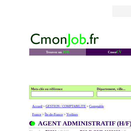
JOB
CV
Trouvez un
Cmon
Mots-clés ou référence
Département, ville...
Accueil
>
GESTION / COMPTABILITE
>
Comptable
France
>
Île-de-France
>
Yvelines
AGENT ADMINISTRATIF (H/F