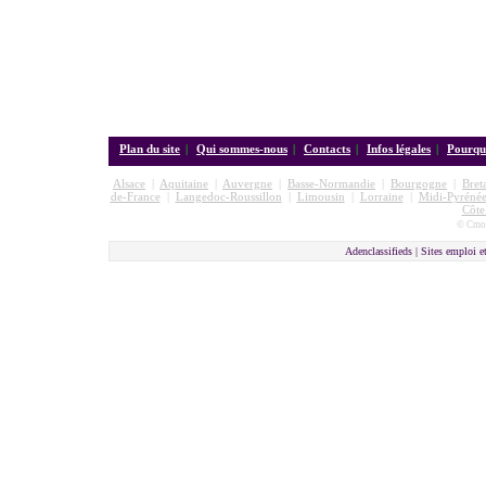
Plan du site
|
Qui sommes-nous
|
Contacts
|
Infos légales
|
Pourquo
Alsace
|
Aquitaine
|
Auvergne
|
Basse-Normandie
|
Bourgogne
|
Bret
de-France
|
Langedoc-Roussillon
|
Limousin
|
Lorraine
|
Midi-Pyrénée
Côte
© Cmon
Adenclassifieds |
Sites emploi e