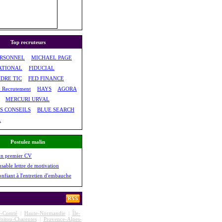
Top recruteurs
ERSONNEL
MICHAEL PAGE
ATIONAL
FIDUCIAL
DRE TIC
FED FINANCE
& Recrutement
HAYS
AGORA
MERCURI URVAL
S CONSEILS
BLUE SEARCH
L
Postulez malin
on premier CV
nsable lettre de motivation
onfiant à l'entretien d'embauche
e-Comté
|
Haute-Normandie
|
Île-
oitou-Charentes
|
Provence-Alpes-