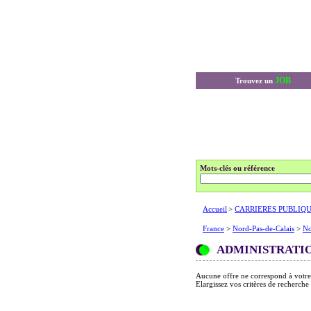
JOB
Trouvez un
Mots-clés ou référence
Accueil
>
CARRIERES PUBLIQ
France
>
Nord-Pas-de-Calais
>
No
ADMINISTRATI
Aucune offre ne correspond à votre
Elargissez vos critères de recherche