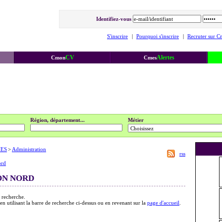
Identifiez-vous
S'inscrire
|
Pourquoi s'inscrire
|
Recruter sur C
CV
Alertes
Cmon
Cmes
Région, département...
Métier
UES
>
Administration
rss
rd
ON NORD
 recherche.
 en utilisant la barre de recherche ci-dessus ou en revenant sur la
page d'accueil
.