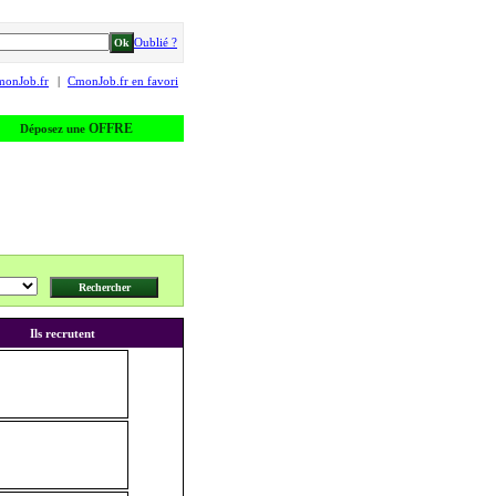
Oublié ?
monJob.fr
|
CmonJob.fr en favori
OFFRE
Déposez une
Ils recrutent