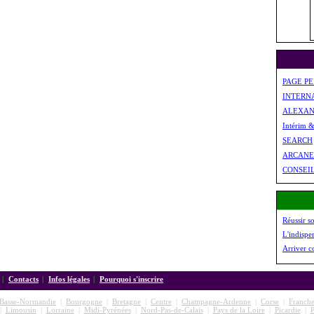
PAGE P
INTERN
ALEXAN
Intérim 
SEARCH
ARCANE
CONSEI
Réussir s
L'indispe
Arriver c
|
Contacts
|
Infos légales
|
Pourquoi s'inscrire
Basse-Normandie
|
Bourgogne
|
Bretagne
|
Centre
|
Champagne-Ardenne
|
Corse
|
Franch
|
Limousin
|
Lorraine
|
Midi-Pyrénées
|
Nord-Pas-de-Calais
|
Pays de la Loire
|
Picardie
|
P