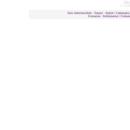
Côte
© CADRE
Sites Adenclassifieds : Emploi : Keljob | Cadremploi.
Formation : Kelformation | Format