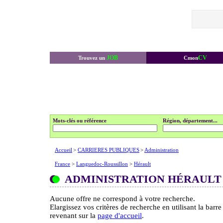
JOB
CV
Trouvez un
Cmon
Mots-clés ou référence
Région, département...
Accueil
>
CARRIERES PUBLIQUES
>
Administration
France
>
Languedoc-Roussillon
>
Hérault
ADMINISTRATION HÉRAULT
Aucune offre ne correspond à votre recherche.
Elargissez vos critères de recherche en utilisant la barr
revenant sur la
page d'accueil
.