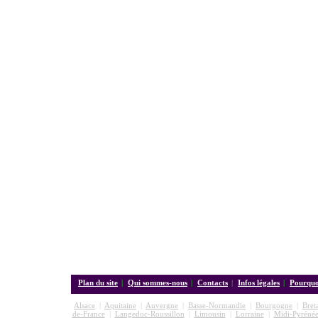
Plan du site
|
Qui sommes-nous
|
Contacts
|
Infos légales
|
Pourquoi
Alsace
|
Aquitaine
|
Auvergne
|
Basse-Normandie
|
Bourgogne
|
Bret
de-France
|
Langedoc-Roussillon
|
Limousin
|
Lorraine
|
Midi-Pyrénée