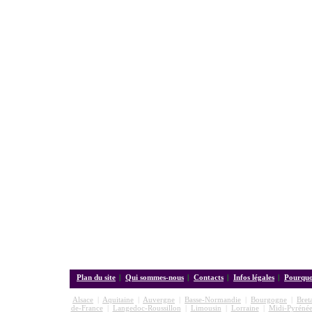
Plan du site
|
Qui sommes-nous
|
Contacts
|
Infos légales
|
Pourquoi
Alsace
|
Aquitaine
|
Auvergne
|
Basse-Normandie
|
Bourgogne
|
Bret
de-France
|
Langedoc-Roussillon
|
Limousin
|
Lorraine
|
Midi-Pyrénée