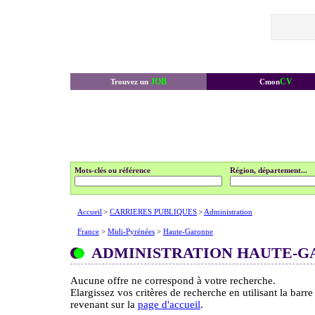
JOB
CV
Trouvez un
Cmon
Mots-clés ou référence
Région, département...
Accueil
>
CARRIERES PUBLIQUES
>
Administration
France
>
Midi-Pyrénées
>
Haute-Garonne
ADMINISTRATION HAUTE-
Aucune offre ne correspond à votre recherche.
Elargissez vos critères de recherche en utilisant la barr
revenant sur la
page d'accueil
.