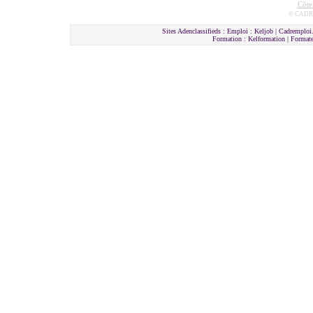
Côte
© CADRE
Sites Adenclassifieds : Emploi : Keljob | Cadremploi.
Formation : Kelformation | Format