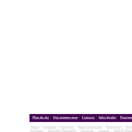
Plan du site
|
Qui sommes-nous
|
Contacts
|
Infos légales
|
Pourquoi
Alsace
|
Aquitaine
|
Auvergne
|
Basse-Normandie
|
Bourgogne
|
Bret
de-France
|
Langedoc-Roussillon
|
Limousin
|
Lorraine
|
Midi-Pyrénée