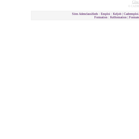
Côte
© CADRE
Sites Adenclassifieds : Emploi : Keljob | Cadremploi.
Formation : Kelformation | Format