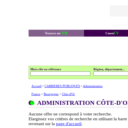
JOB
CV
Trouvez un
Cmon
Mots-clés ou référence
Région, département...
Accueil
>
CARRIERES PUBLIQUES
>
Administration
France
>
Bourgogne
>
Côte-d'Or
ADMINISTRATION CÔTE-D'
Aucune offre ne correspond à votre recherche.
Elargissez vos critères de recherche en utilisant la barr
revenant sur la
page d'accueil
.