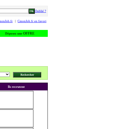
Oublié ?
monJob.fr
|
CmonJob.fr en favori
OFFRE
Déposez une
Ils recrutent