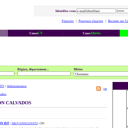
Identifiez-vous
S'inscrire
|
Pourquoi s'inscrire
|
Recruter sur C
CV
Alertes
Cmon
Cmes
Région, département...
Métier
UES
>
Administration
rss
vados
ON CALVADOS
N H/F
|
JMLP CONSULTANTS
| CDI