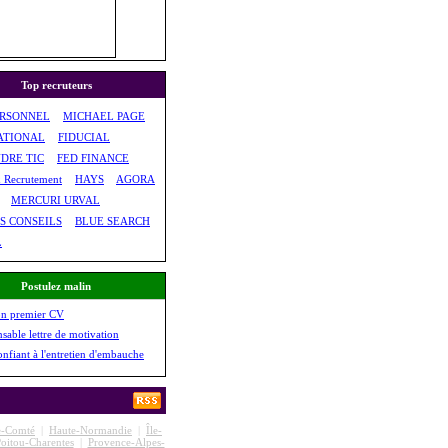
Top recruteurs
ERSONNEL
MICHAEL PAGE
ATIONAL
FIDUCIAL
DRE TIC
FED FINANCE
& Recrutement
HAYS
AGORA
MERCURI URVAL
S CONSEILS
BLUE SEARCH
L
Postulez malin
on premier CV
nsable lettre de motivation
onfiant à l'entretien d'embauche
e-Comté
|
Haute-Normandie
|
Île-
oitou-Charentes
|
Provence-Alpes-