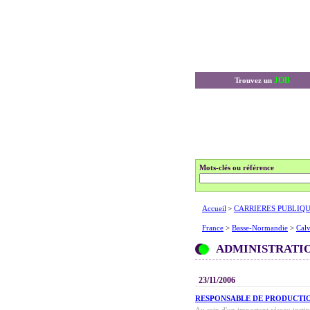
JOB
Trouvez un
Mots-clés ou référence
Accueil
>
CARRIERES PUBLIQ
France
>
Basse-Normandie
>
Cal
ADMINISTRATI
23/11/2006
RESPONSABLE DE PRODUCTIO