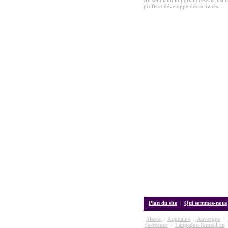
Au sein d'un important réseau insti
profit et développe des activités...
Plan du site
|
Qui sommes-nous
Alsace
|
Aquitaine
|
Auvergne
|
de-France
|
Langedoc-Roussillon