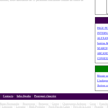
tutionnel, notre laboratoire de 11 personnes fonctionne comme un centre de
PAGE P
INTERN
ALEXAN
Intérim 
SEARCH
ARCANE
CONSEI
Réussir s
L'indispe
Arriver c
|
Contacts
|
Infos légales
|
Pourquoi s'inscrire
Basse-Normandie
|
Bourgogne
|
Bretagne
|
Centre
|
Champagne-Ardenne
|
Corse
|
Franch
|
Limousin
|
Lorraine
|
Midi-Pyrénées
|
Nord-Pas-de-Calais
|
Pays de la Loire
|
Picardie
|
P