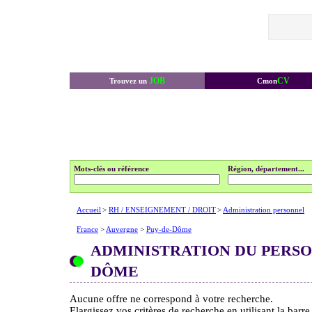
JOB
CV
Trouvez un
Cmon
Mots-clés ou référence
Région, département...
Accueil
>
RH / ENSEIGNEMENT / DROIT
>
Administration personnel
France
>
Auvergne
>
Puy-de-Dôme
ADMINISTRATION DU PERSO
DÔME
Aucune offre ne correspond à votre recherche.
Elargissez vos critères de recherche en utilisant la barr