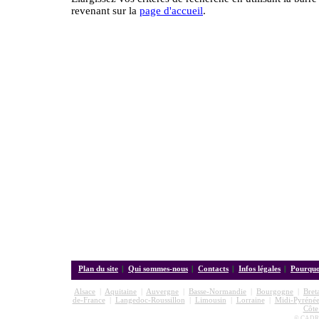
revenant sur la
page d'accueil
.
Plan du site
|
Qui sommes-nous
|
Contacts
|
Infos légales
|
Pourquoi
Alsace
|
Aquitaine
|
Auvergne
|
Basse-Normandie
|
Bourgogne
|
Bret
de-France
|
Langedoc-Roussillon
|
Limousin
|
Lorraine
|
Midi-Pyrénée
Côte
© CADRE