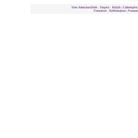
Sites Adenclassifieds : Emploi : Keljob | Cadremploi.
Formation : Kelformation | Format