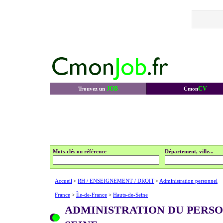
JOB
CV
Trouvez un
Cmon
Mots-clés ou référence
Département, ville...
Accueil
>
RH / ENSEIGNEMENT / DROIT
>
Administration personnel
France
>
Île-de-France
>
Hauts-de-Seine
ADMINISTRATION DU PERSO