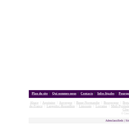
Plan du site
|
Qui sommes-nous
|
Contacts
|
Infos légales
|
Pourquo
Alsace
|
Aquitaine
|
Auvergne
|
Basse-Normandie
|
Bourgogne
|
Bret
de-France
|
Langedoc-Roussillon
|
Limousin
|
Lorraine
|
Midi-Pyrénée
Côte
© Cmon
Adenclassifieds |
Sit