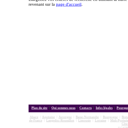
revenant sur la
page d'accueil
.
Plan du site
|
Qui sommes-nous
|
Contacts
|
Infos légales
|
Pourquoi
Alsace
|
Aquitaine
|
Auvergne
|
Basse-Normandie
|
Bourgogne
|
Bret
de-France
|
Langedoc-Roussillon
|
Limousin
|
Lorraine
|
Midi-Pyrénée
Côte
© CADRE