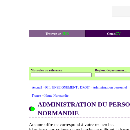
JOB
CV
Trouvez un
Cmon
Mots-clés ou référence
Région, département...
Accueil
>
RH / ENSEIGNEMENT / DROIT
>
Administration personnel
France
>
Haute-Normandie
ADMINISTRATION DU PERS
NORMANDIE
Aucune offre ne correspond à votre recherche.
Elargissez vos critères de recherche en utilisant la barr