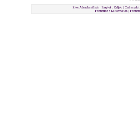
Sites Adenclassifieds : Emploi : Keljob | Cadremploi.
Formation : Kelformation | Format