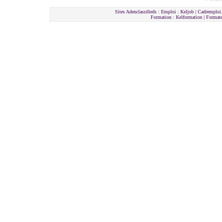
Sites Adenclassifieds : Emploi : Keljob | Cadremploi.
Formation : Kelformation | Format