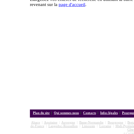
revenant sur la
page d'accueil
.
Plan du site
|
Qui sommes-nous
|
Contacts
|
Infos légales
|
Pourquoi
Alsace
|
Aquitaine
|
Auvergne
|
Basse-Normandie
|
Bourgogne
|
Bret
de-France
|
Langedoc-Roussillon
|
Limousin
|
Lorraine
|
Midi-Pyrénée
Côte
© CADRE