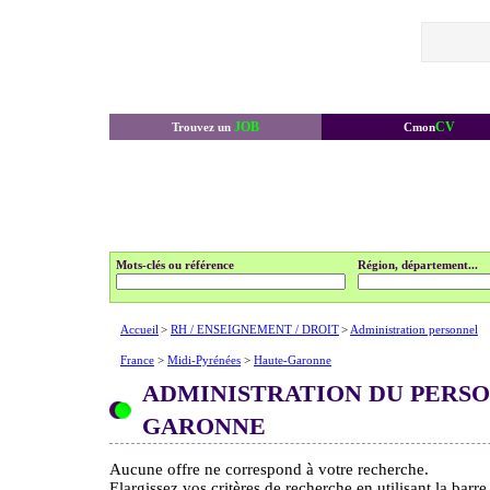
JOB
CV
Trouvez un
Cmon
Mots-clés ou référence
Région, département...
Accueil
>
RH / ENSEIGNEMENT / DROIT
>
Administration personnel
France
>
Midi-Pyrénées
>
Haute-Garonne
ADMINISTRATION DU PERS
GARONNE
Aucune offre ne correspond à votre recherche.
Elargissez vos critères de recherche en utilisant la barr