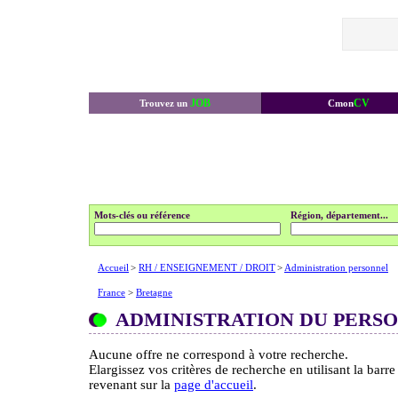
JOB
CV
Trouvez un
Cmon
Mots-clés ou référence
Région, département...
Accueil
>
RH / ENSEIGNEMENT / DROIT
>
Administration personnel
France
>
Bretagne
ADMINISTRATION DU PERS
Aucune offre ne correspond à votre recherche.
Elargissez vos critères de recherche en utilisant la barr
revenant sur la
page d'accueil
.