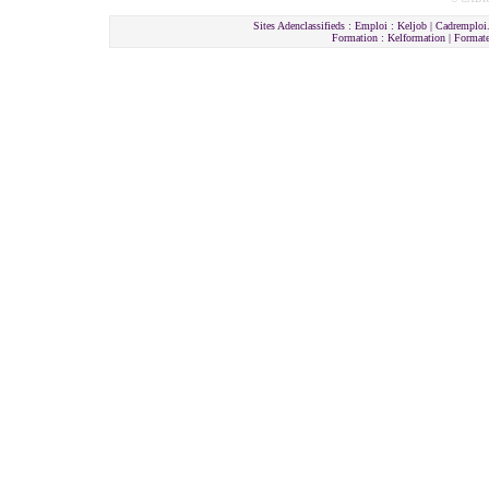
Sites Adenclassifieds : Emploi : Keljob | Cadremploi.
Formation : Kelformation | Format