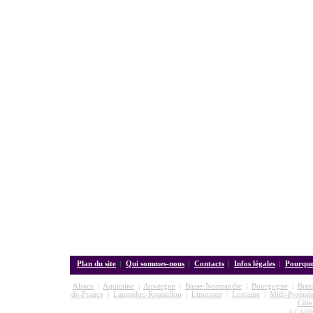
Plan du site
|
Qui sommes-nous
|
Contacts
|
Infos légales
|
Pourquoi
Alsace
|
Aquitaine
|
Auvergne
|
Basse-Normandie
|
Bourgogne
|
Bret
de-France
|
Langedoc-Roussillon
|
Limousin
|
Lorraine
|
Midi-Pyrénée
Côte
© CADRE