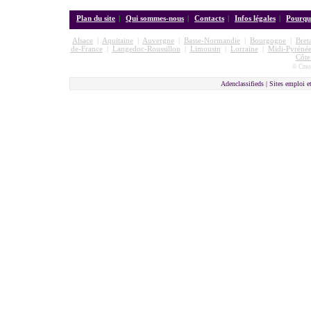
Plan du site
|
Qui sommes-nous
|
Contacts
|
Infos légales
|
Pourquo
Alsace
|
Aquitaine
|
Auvergne
|
Basse-Normandie
|
Bourgogne
|
Bret
de-France
|
Langedoc-Roussillon
|
Limousin
|
Lorraine
|
Midi-Pyrénée
Côte
© Cmon
Adenclassifieds |
Sites emploi e