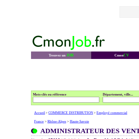
JOB
CV
Trouvez un
Cmon
Mots-clés ou référence
Département, ville...
Accueil
>
COMMERCE DISTRIBUTION
>
Employé commercial
France
>
Rhône-Alpes
>
Haute-Savoie
ADMINISTRATEUR DES VEN