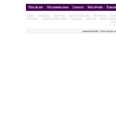
Plan du site
|
Qui sommes-nous
|
Contacts
|
Infos légales
|
Pourquo
Alsace
|
Aquitaine
|
Auvergne
|
Basse-Normandie
|
Bourgogne
|
Bret
de-France
|
Langedoc-Roussillon
|
Limousin
|
Lorraine
|
Midi-Pyrénée
Côte
© Cmon
Adenclassifieds |
Sites emploi e