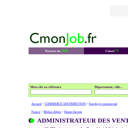
JOB
CV
Trouvez un
Cmon
Mots-clés ou référence
Département, ville...
Accueil
>
COMMERCE DISTRIBUTION
>
Employé commercial
France
>
Rhône-Alpes
>
Haute-Savoie
ADMINISTRATEUR DES VEN