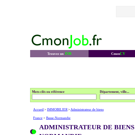
JOB
CV
Trouvez un
Cmon
Mots-clés ou référence
Département, ville...
Accueil
>
IMMOBILIER
>
Administrateur de biens
France
>
Basse-Normandie
ADMINISTRATEUR DE BIENS