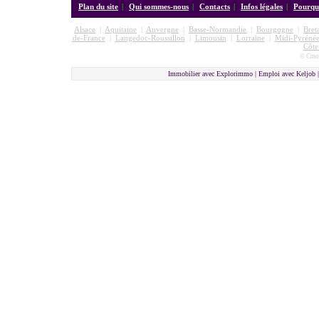
Plan du site
|
Qui sommes-nous
|
Contacts
|
Infos légales
|
Pourquo
Alsace
|
Aquitaine
|
Auvergne
|
Basse-Normandie
|
Bourgogne
|
Bret
de-France
|
Langedoc-Roussillon
|
Limousin
|
Lorraine
|
Midi-Pyrénée
Côte
© Cmon
Immobilier avec Explorimmo | Emploi avec Keljob 