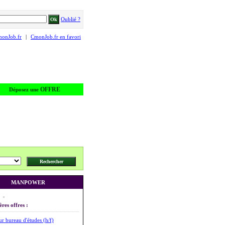
Oublié ?
monJob.fr
|
CmonJob.fr en favori
OFFRE
Déposez une
MANPOWER
ères offres :
ur bureau d'études (h/f)