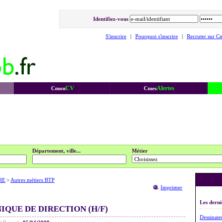
Identifiez-vous
S'inscrire
|
Pourquoi s'inscrire
|
Recruter sur C
CV
Alertes
Cmon
Cmes
Département, ville...
Métier
RE
>
Autres métiers BTP
Imprimer
Les derni
IQUE DE DIRECTION (H/F)
Dessinate