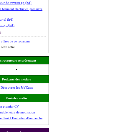
eur de travaux go (h/f)
n bâtiment électricien gros uvre
r pl (h/f)
r spl (h/f)
 :
 offres de ce recruteur
 cette offre
s recruteurs se présentent
Podcasts des métiers
Découvrez les Job'Casts
Postulez malin
on premier CV
nsable lettre de motivation
onfiant à l'entretien d'embauche