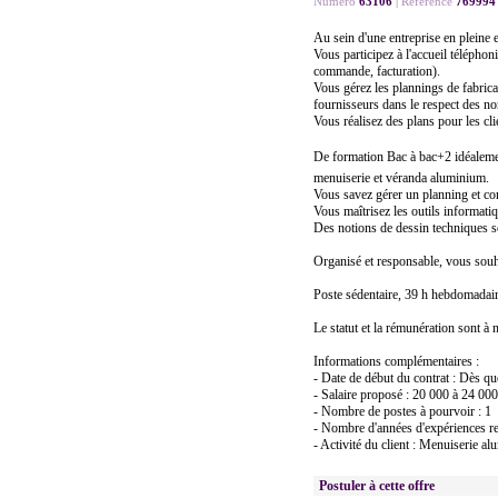
Numéro
63106
|
Référence
769994
Au sein d'une entreprise en pleine 
Vous participez à l'accueil téléphon
commande, facturation).
Vous gérez les plannings de fabricat
fournisseurs dans le respect des no
Vous réalisez des plans pour les cli
De formation Bac à bac+2 idéaleme
menuiserie et véranda aluminium.
Vous savez gérer un planning et co
Vous maîtrisez les outils informati
Des notions de dessin techniques s
Organisé et responsable, vous souh
Poste sédentaire, 39 h hebdomadair
Le statut et la rémunération sont à 
Informations complémentaires :
- Date de début du contrat : Dès qu
- Salaire proposé : 20 000 à 24 000
- Nombre de postes à pourvoir : 1
- Nombre d'années d'expériences re
- Activité du client : Menuiserie a
Postuler à cette offre