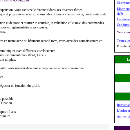
|
Parue le
05/04/2008
Coordinat
Electricie
expansion, vous assistez le directeur dans ses diverses tâches.
(h/f)
ique et physique et assurez le suivi des dossiers clients (devis, confirmation de
Conducteu
ion et de pose et assurez le contrôle, la validation et le suivi des commandes
Conducteu
rmes et règlementations en vigueur.
ents.
Voir aussi
nt en menuiserie ou bâtiment second uvre, vous avez des connaissances en
Toutes les
Postuler à
mmuniquer avec différents interlocuteurs.
ques de bureautique (Word, Excel).
ont un plus.
Le
aitez vous investir dans une entreprise sérieuse et dynamique.
es.
négocier en fonction du profil.
e possible
 € par an
Réussir s
L'indispe
quis : 2 ans
luminium
Arriver c