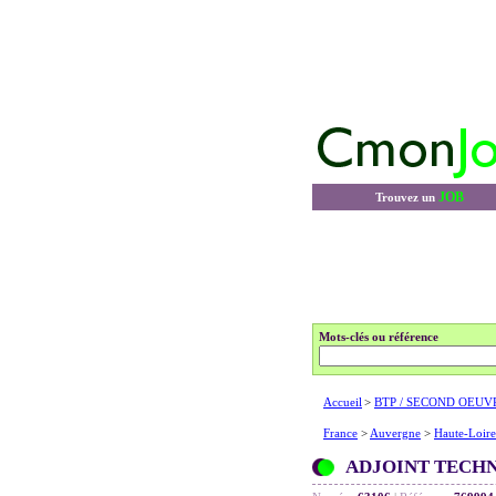
JOB
Trouvez un
Mots-clés ou référence
Accueil
>
BTP / SECOND OEUV
France
>
Auvergne
>
Haute-Loire
ADJOINT TECHN