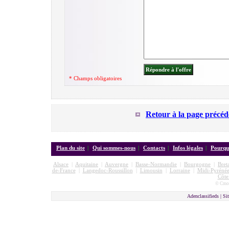
* Champs obligatoires
Retour à la page précéd
Plan du site
|
Qui sommes-nous
|
Contacts
|
Infos légales
|
Pourquo
Alsace
|
Aquitaine
|
Auvergne
|
Basse-Normandie
|
Bourgogne
|
Bret
de-France
|
Langedoc-Roussillon
|
Limousin
|
Lorraine
|
Midi-Pyrénée
Côte
© Cmon
Adenclassifieds |
Sit