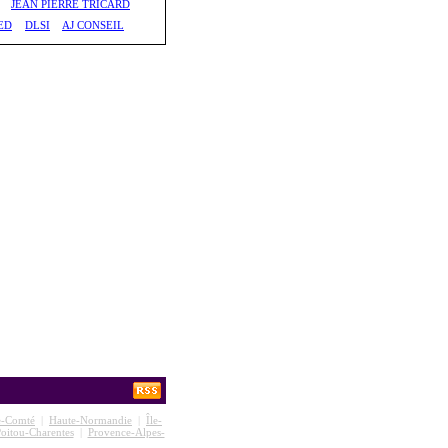
JEAN PIERRE TRICARD
ED
DLSI
AJ CONSEIL
e-Comté
|
Haute-Normandie
|
Île-
oitou-Charentes
|
Provence-Alpes-