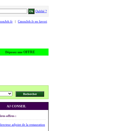
Oublié ?
monJob.fr
|
CmonJob.fr en favori
OFFRE
Déposez une
AJ CONSEIL
ères offres :
irecteur adjoint de la restauration