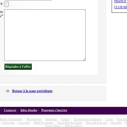
FRANCE
CV
CLUB M
xte
t
Retour à la page précédente
|
Contacts
|
Infos légales
|
Pourquoi s'inscrire
Basse-Normandie
|
Bourgogne
|
Bretagne
|
Centre
|
Champagne-Ardenne
|
Corse
|
Franch
|
Limousin
|
Lorraine
|
Midi-Pyrénées
|
Nord-Pas-de-Calais
|
Pays de la Loire
|
Picardie
|
P
Côte d'Azur
|
Rhône-Alpes