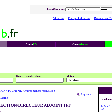
Identifiez-vous
S'inscrire
|
Pourquoi s'inscrire
|
Recruter sur C
CV
Alertes
Cmon
Cmes
Département, ville...
Métier
TION / TOURISME
>
Autres métiers restauration
Imprimer
t-Marne
Les derni
RECTION/DIRECTEUR ADJOINT H/F
243/aml d
h/f