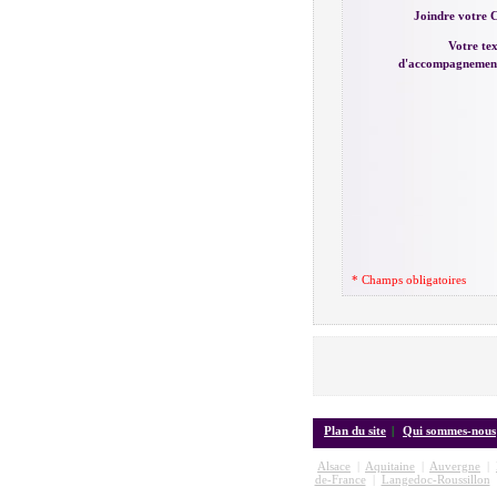
Joindre votre 
Votre te
d'accompagnemen
* Champs obligatoires
Plan du site
|
Qui sommes-nous
Alsace
|
Aquitaine
|
Auvergne
|
de-France
|
Langedoc-Roussillon