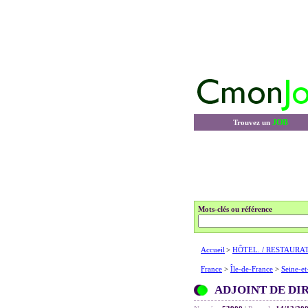
JOB
Trouvez un
Mots-clés ou référence
Accueil
>
HÔTEL. / RESTAURA
France
>
Île-de-France
>
Seine-e
ADJOINT DE DI