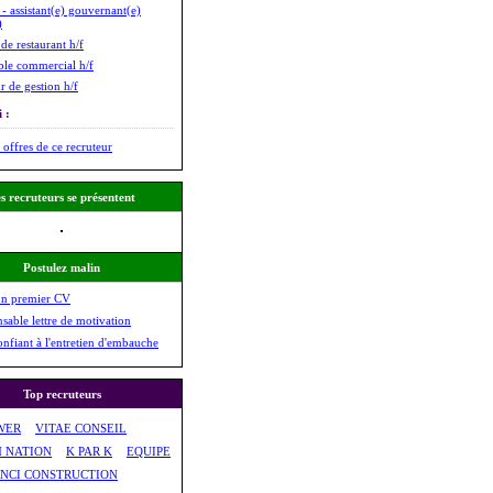
 - assistant(e) gouvernant(e)
)
de restaurant h/f
le commercial h/f
r de gestion h/f
 :
 offres de ce recruteur
s recruteurs se présentent
Postulez malin
on premier CV
nsable lettre de motivation
onfiant à l'entretien d'embauche
Top recruteurs
WER
VITAE CONSEIL
M NATION
K PAR K
EQUIPE
INCI CONSTRUCTION