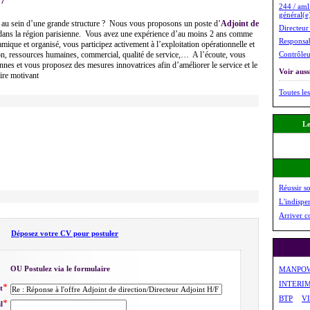
07
244 / aml
général(e
 au sein d’une grande structure ? Nous vous proposons un poste d’
Adjoint de
Directeur 
ans la région parisienne. Vous avez une expérience d’au moins 2 ans comme
Responsab
ique et organisé, vous participez activement à l’exploitation opérationnelle et
ion, ressources humaines, commercial, qualité de service,… A l’écoute, vous
Contrôleu
nes et vous proposez des mesures innovatrices afin d’améliorer le service et le
Voir aussi
ire motivant
Toutes les
Le
Réussir s
L'indispe
Arriver c
Déposez votre CV pour postuler
OU Postulez via le formulaire
MANPO
INTERI
t
BTP
V
l