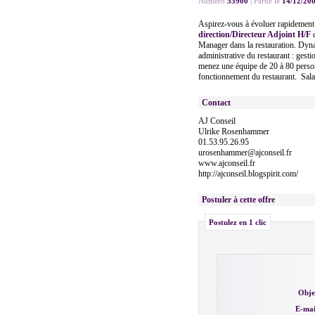
Numéro
53900
|
Parue le
14/12/20
Aspirez-vous à évoluer rapidement
direction/Directeur Adjoint H/F
d
Manager dans la restauration. Dynam
administrative du restaurant : gest
menez une équipe de 20 à 80 person
fonctionnement du restaurant. Sala
Contact
AJ Conseil
Ulrike Rosenhammer
01.53.95.26.95
urosenhammer@ajconseil.fr
www.ajconseil.fr
http://ajconseil.blogspirit.com/
Postuler à cette offre
Postulez en 1 clic
Obje
E-mai