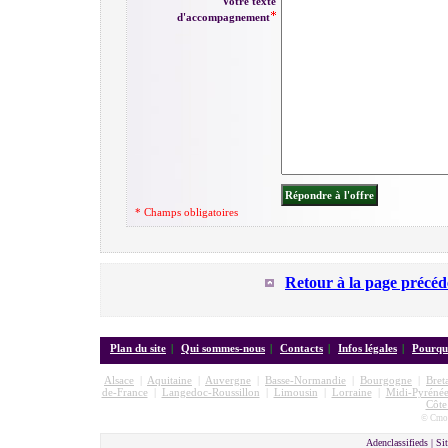
Votre texte
d'accompagnement
* Champs obligatoires
Retour à la page précéd
Plan du site
|
Qui sommes-nous
|
Contacts
|
Infos légales
|
Pourquo
Alsace
|
Aquitaine
|
Auvergne
|
Basse-Normandie
|
Bourgogne
|
Bret
de-France
|
Langedoc-Roussillon
|
Limousin
|
Lorraine
|
Midi-Pyrénée
Côte
© Cmon
Adenclassifieds |
Sit