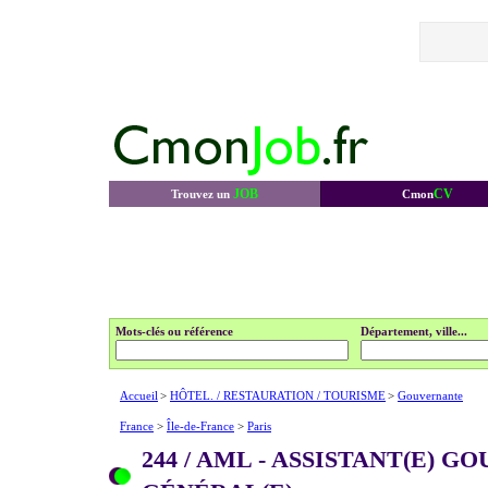
JOB
CV
Trouvez un
Cmon
Mots-clés ou référence
Département, ville...
Accueil
>
HÔTEL. / RESTAURATION / TOURISME
>
Gouvernante
France
>
Île-de-France
>
Paris
244 / AML - ASSISTANT(E) G