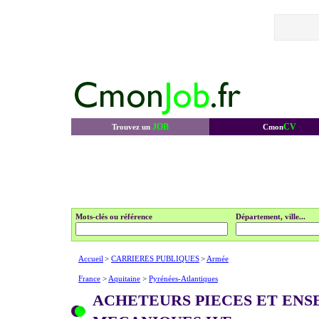
JOB
CV
Trouvez un
Cmon
Mots-clés ou référence
Département, ville...
Accueil
>
CARRIERES PUBLIQUES
>
Armée
France
>
Aquitaine
>
Pyrénées-Atlantiques
ACHETEURS PIECES ET EN