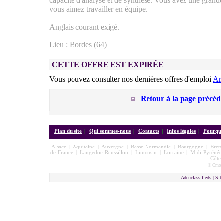
capacité d'analyse et de synthèse. Vous avez une grande
vous aimez travailler en équipe.
Anglais courant exigé.
Lieu : Bordes (64)
CETTE OFFRE EST EXPIRÉE
Vous pouvez consulter nos dernières offres d'emploi
A
Retour à la page précéd
Plan du site
|
Qui sommes-nous
|
Contacts
|
Infos légales
|
Pourquo
Alsace
|
Aquitaine
|
Auvergne
|
Basse-Normandie
|
Bourgogne
|
Bret
de-France
|
Langedoc-Roussillon
|
Limousin
|
Lorraine
|
Midi-Pyrénée
Côte
© Cmon
Adenclassifieds |
Sit