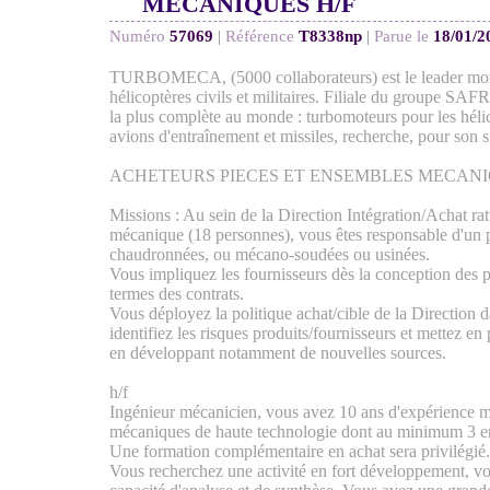
MECANIQUES H/F
Numéro
57069
|
Référence
T8338np
|
Parue le
18/01/2
TURBOMECA, (5000 collaborateurs) est le leader mond
hélicoptères civils et militaires. Filiale du groupe SA
la plus complète au monde : turbomoteurs pour les héli
avions d'entraînement et missiles, recherche, pour son s
ACHETEURS PIECES ET ENSEMBLES MECANIQ
Missions : Au sein de la Direction Intégration/Achat ra
mécanique (18 personnes), vous êtes responsable d'un p
chaudronnées, ou mécano-soudées ou usinées.
Vous impliquez les fournisseurs dès la conception des p
termes des contrats.
Vous déployez la politique achat/cible de la Direction d
identifiez les risques produits/fournisseurs et mettez en 
en développant notamment de nouvelles sources.
h/f
Ingénieur mécanicien, vous avez 10 ans d'expérience 
mécaniques de haute technologie dont au minimum 3 en
Une formation complémentaire en achat sera privilégié.
Vous recherchez une activité en fort développement, v