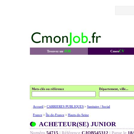
JOB
CV
Trouvez un
Cmon
Mots-clés ou référence
Département, ville...
Accueil
>
CARRIERES PUBLIQUES
>
Sanitaire / Social
France
>
Île-de-France
>
Hauts-de-Seine
ACHETEUR(SE) JUNIOR
Numéro
54715
|
Référence
CJOB545312
|
Parue le
18