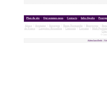
Plan du site
|
Qui sommes-nous
|
Contacts
|
Infos légales
|
Pourquo
Alsace
|
Aquitaine
|
Auvergne
|
Basse-Normandie
|
Bourgogne
|
Bret
de-France
|
Langedoc-Roussillon
|
Limousin
|
Lorraine
|
Midi-Pyrénée
Côte
© Cmon
Adenclassifieds |
Sit