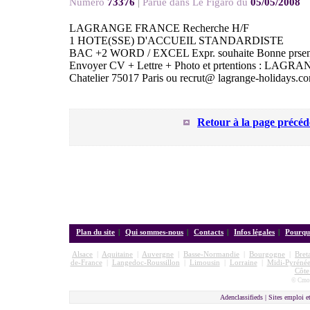
Numéro
73376
|
Parue dans Le Figaro du
05/05/2008
LAGRANGE FRANCE Recherche H/F
1 HOTE(SSE) D'ACCUEIL STANDARDISTE
BAC +2 WORD / EXCEL Expr. souhaite Bonne prsenta
Envoyer CV + Lettre + Photo et prtentions : LAG
Chatelier 75017 Paris ou recrut@ lagrange-holidays.c
Retour à la page précéd
Plan du site
|
Qui sommes-nous
|
Contacts
|
Infos légales
|
Pourquo
Alsace
|
Aquitaine
|
Auvergne
|
Basse-Normandie
|
Bourgogne
|
Bret
de-France
|
Langedoc-Roussillon
|
Limousin
|
Lorraine
|
Midi-Pyrénée
Côte
© Cmon
Adenclassifieds |
Sites emploi e