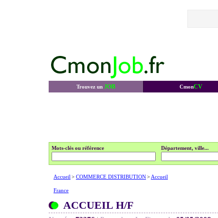
JOB
CV
Trouvez un
Cmon
Mots-clés ou référence
Département, ville...
Accueil
>
COMMERCE DISTRIBUTION
>
Accueil
France
ACCUEIL H/F