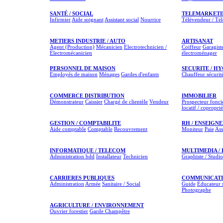
SANTÉ / SOCIAL
TELEMARKETI
Infirmier
Aide soignant
Assistant social
Nourrice
Télévendeur / Té
METIERS INDUSTRIE / AUTO
ARTISANAT
Agent (Production)
Mécanicien
Electrotechnicien /
Coiffeur
Garagist
Electromécanicien
électroménager
PERSONNEL DE MAISON
SECURITE / H
Employés de maison
Ménages
Gardes d'enfants
Chauffeur sécurit
COMMERCE DISTRIBUTION
IMMOBILIER
Démonstrateur
Caissier
Chargé de clientèle
Vendeur
Prospecteur fonci
locatif / coproprié
GESTION / COMPTABILITE
RH / ENSEIGNE
Aide comptable
Comptable
Recouvrement
Moniteur
Paie
Ass
INFORMATIQUE / TELECOM
MULTIMEDIA /
Administration bdd
Installateur
Technicien
Graphiste / Studio
CARRIERES PUBLIQUES
COMMUNICATIO
Administration
Armée
Sanitaire / Social
Guide
Éducateur s
Photographe
AGRICULTURE / ENVIRONNEMENT
Ouvrier forestier
Garde Champêtre