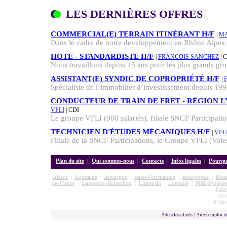
LES DERNIÈRES OFFRES
COMMERCIAL(E) TERRAIN ITINÉRANT H/F
|
M
Dans le cadre de notre developpement en Rhône Alpes
HOTE - STANDARDISTE H/F
|
FRANCOIS SANCHEZ
| 
Nous travaillons depuis 15 ans pour les plus grands grou
ASSISTANT(E) SYNDIC DE COPROPRIÉTÉ H/F
|
Spécialiste de l’immobilier d’investissement depuis 1
CONDUCTEUR DE TRAIN DE FRET - RÉGION L
VFLI
| CDI
Le groupe VFLI (900 salariés), filiale SNCF Participation
TECHNICIEN D'ÉTUDES MÉCANIQUES H/F
|
VFL
Filiale de la SNCF-Participations, le Groupe VFLI (Voies
Plan du site
|
Qui sommes-nous
|
Contacts
|
Infos légales
|
Pourquo
Alsace
|
Aquitaine
|
Auvergne
|
Basse-Normandie
|
Bourgogne
|
Bret
de-France
|
Langedoc-Roussillon
|
Limousin
|
Lorraine
|
Midi-Pyrénée
Côte
Tout
© Cmon
Adenclassifieds |
Sites emploi e