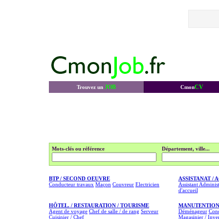
JOB
CV
Trouvez un
Cmon
Mots-clés ou référence
Département, ville...
BTP / SECOND OEUVRE
ASSISTANAT / 
Conducteur travaux
Maçon
Couvreur
Electricien
Assistant Administ
d'accueil
HÔTEL. / RESTAURATION / TOURISME
MANUTENTION
Agent de voyage
Chef de salle / de rang
Serveur
Déménageur
Cond
Cuisinier / Chef
Magasinier / Inve