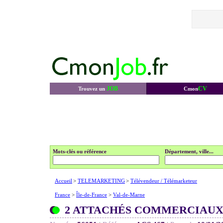
JOB
CV
Trouvez un
Cmon
Mots-clés ou référence
Département, ville...
Accueil
>
TELEMARKETING
>
Télévendeur / Télémarketeur
France
>
Île-de-France
>
Val-de-Marne
2 ATTACHÉS COMMERCIAUX