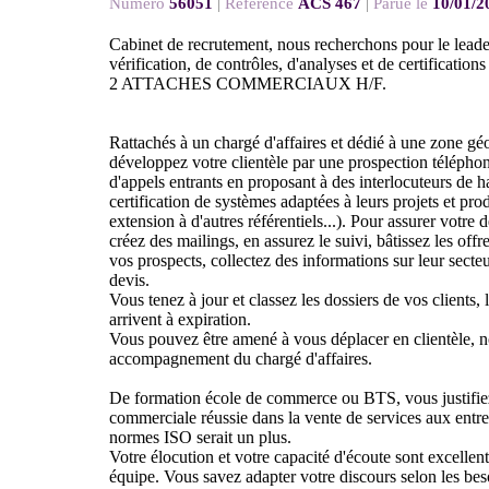
Numéro
56051
|
Référence
ACS 467
|
Parue le
10/01/2
Cabinet de recrutement, nous recherchons pour le lead
vérification, de contrôles, d'analyses et de certifications 
2 ATTACHES COMMERCIAUX H/F.
Rattachés à un chargé d'affaires et dédié à une zone gé
développez votre clientèle par une prospection téléphon
d'appels entrants en proposant à des interlocuteurs de h
certification de systèmes adaptées à leurs projets et pro
extension à d'autres référentiels...). Pour assurer votr
créez des mailings, en assurez le suivi, bâtissez les offr
vos prospects, collectez des informations sur leur secteur
devis.
Vous tenez à jour et classez les dossiers de vos clients,
arrivent à expiration.
Vous pouvez être amené à vous déplacer en clientèle,
accompagnement du chargé d'affaires.
De formation école de commerce ou BTS, vous justifie
commerciale réussie dans la vente de services aux entr
normes ISO serait un plus.
Votre élocution et votre capacité d'écoute sont excellent
équipe. Vous savez adapter votre discours selon les bes