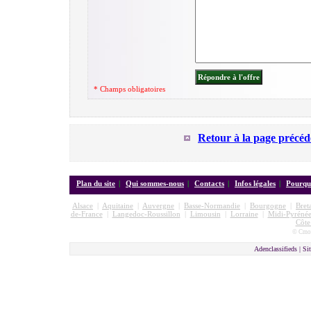
* Champs obligatoires
Retour à la page précéd
Plan du site
|
Qui sommes-nous
|
Contacts
|
Infos légales
|
Pourquo
Alsace
|
Aquitaine
|
Auvergne
|
Basse-Normandie
|
Bourgogne
|
Bret
de-France
|
Langedoc-Roussillon
|
Limousin
|
Lorraine
|
Midi-Pyrénée
Côte
© Cmon
Adenclassifieds |
Sit