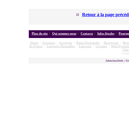
Retour à la page précéd
Plan du site
|
Qui sommes-nous
|
Contacts
|
Infos légales
|
Pourquo
Alsace
|
Aquitaine
|
Auvergne
|
Basse-Normandie
|
Bourgogne
|
Bret
de-France
|
Langedoc-Roussillon
|
Limousin
|
Lorraine
|
Midi-Pyrénée
Côte
© Cmon
Adenclassifieds |
Sit