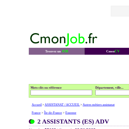
JOB
CV
Trouvez un
Cmon
Mots-clés ou référence
Département, ville...
Accueil
>
ASSISTANAT / ACCUEIL
>
Autres métiers assistanat
France
>
Île-de-France
>
Essonne
2 ASSISTANTS (ES) ADV