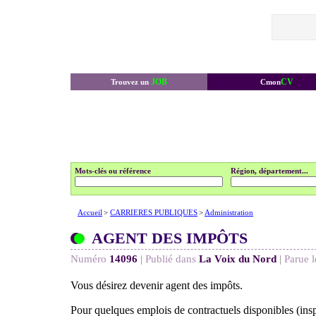
JOB
CV
Trouvez un
Cmon
Mots-clés ou référence
Région, département...
Accueil
>
CARRIERES PUBLIQUES
>
Administration
AGENT DES IMPÔTS
Numéro
14096
|
Publié dans
La Voix du Nord
|
Parue l
Vous désirez devenir agent des impôts.
Pour quelques emplois de contractuels disponibles (insp