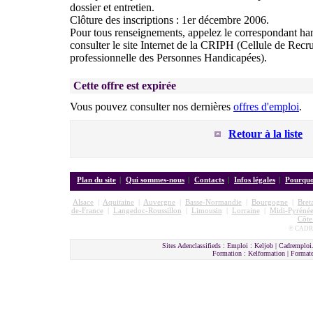
dossier et entretien.
Clôture des inscriptions : 1er décembre 2006.
Pour tous renseignements, appelez le correspondant ha
consulter le site Internet de la CRIPH (Cellule de Recru
professionnelle des Personnes Handicapées).
Cette offre est expirée
Vous pouvez consulter nos dernières
offres d'emploi
.
Retour à la liste
Plan du site
|
Qui sommes-nous
|
Contacts
|
Infos légales
|
Pourquoi
Alsace
|
Aquitaine
|
Auvergne
|
Basse-Normandie
|
Bourgogne
|
Bret
de-France
|
Langedoc-Roussillon
|
Limousin
|
Lorraine
|
Midi-Pyrénée
Côte
© CADRE
Sites Adenclassifieds : Emploi : Keljob | Cadremploi.
Formation : Kelformation | Format