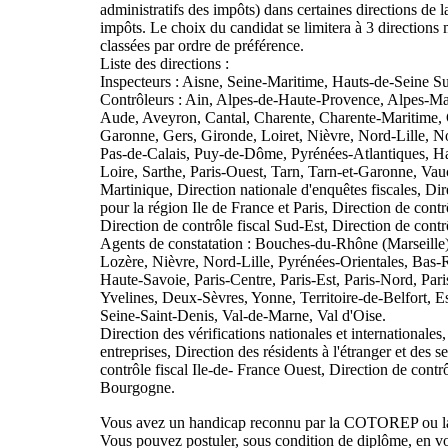
administratifs des impôts) dans certaines directions de 
impôts. Le choix du candidat se limitera à 3 directions
classées par ordre de préférence.
Liste des directions :
Inspecteurs : Aisne, Seine-Maritime, Hauts-de-Seine S
Contrôleurs : Ain, Alpes-de-Haute-Provence, Alpes-Ma
Aude, Aveyron, Cantal, Charente, Charente-Maritime, C
Garonne, Gers, Gironde, Loiret, Nièvre, Nord-Lille, N
Pas-de-Calais, Puy-de-Dôme, Pyrénées-Atlantiques, H
Loire, Sarthe, Paris-Ouest, Tarn, Tarn-et-Garonne, Va
Martinique, Direction nationale d'enquêtes fiscales, Dir
pour la région Ile de France et Paris, Direction de contr
Direction de contrôle fiscal Sud-Est, Direction de contr
Agents de constatation : Bouches-du-Rhône (Marseille),
Lozère, Nièvre, Nord-Lille, Pyrénées-Orientales, Bas
Haute-Savoie, Paris-Centre, Paris-Est, Paris-Nord, Par
Yvelines, Deux-Sèvres, Yonne, Territoire-de-Belfort, 
Seine-Saint-Denis, Val-de-Marne, Val d'Oise.
Direction des vérifications nationales et internationales
entreprises, Direction des résidents à l'étranger et des 
contrôle fiscal Ile-de- France Ouest, Direction de cont
Bourgogne.
Vous avez un handicap reconnu par la COTOREP ou
Vous pouvez postuler, sous condition de diplôme, en vou