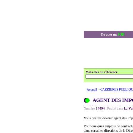
JOB
Trouvez un
Mots-clés ou référence
Accueil
>
CARRIERES PUBLIQ
AGENT DES IMP
Numéro
14094
|
Publié dans
La Vo
Vous désirez devenir agent des imp
Pour quelques emplois de contractue
dans certaines directions de la Dire