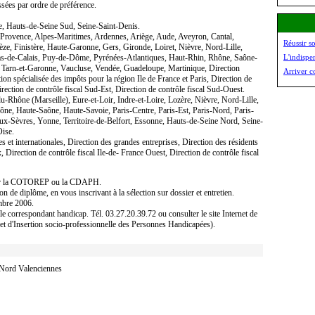
sées par ordre de préférence.
e, Hauts-de-Seine Sud, Seine-Saint-Denis.
-Provence, Alpes-Maritimes, Ardennes, Ariège, Aude, Aveyron, Cantal,
Réussir s
ze, Finistère, Haute-Garonne, Gers, Gironde, Loiret, Nièvre, Nord-Lille,
as-de-Calais, Puy-de-Dôme, Pyrénées-Atlantiques, Haut-Rhin, Rhône, Saône-
L'indispe
n, Tarn-et-Garonne, Vaucluse, Vendée, Guadeloupe, Martinique, Direction
Arriver c
tion spécialisée des impôts pour la région Ile de France et Paris, Direction de
irection de contrôle fiscal Sud-Est, Direction de contrôle fiscal Sud-Ouest.
u-Rhône (Marseille), Eure-et-Loir, Indre-et-Loire, Lozère, Nièvre, Nord-Lille,
ne, Haute-Saône, Haute-Savoie, Paris-Centre, Paris-Est, Paris-Nord, Paris-
ux-Sèvres, Yonne, Territoire-de-Belfort, Essonne, Hauts-de-Seine Nord, Seine-
Oise.
es et internationales, Direction des grandes entreprises, Direction des résidents
x, Direction de contrôle fiscal Ile-de- France Ouest, Direction de contrôle fiscal
par la COTOREP ou la CDAPH.
n de diplôme, en vous inscrivant à la sélection sur dossier et entretien.
embre 2006.
e correspondant handicap. Tél. 03.27.20.39.72 ou consulter le site Internet de
t d'Insertion socio-professionnelle des Personnes Handicapées).
 Nord Valenciennes