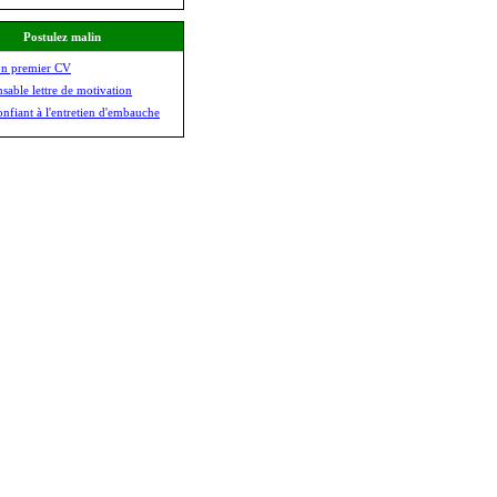
Postulez malin
on premier CV
nsable lettre de motivation
onfiant à l'entretien d'embauche