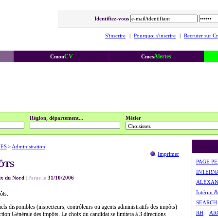
Identifiez-vous
S'inscrire
|
Pourquoi s'inscrire
|
Recruter sur C
CV
Alertes
Cmon
Cmes
Région, département...
Métier
UES
>
Administration
Imprimer
PAGE P
ÔTS
INTERN
ix du Nord
|
Parue le
31/10/2006
ALEXAN
Intérim 
ôts.
SEARCH
ls disponibles (inspecteurs, contrôleurs ou agents administratifs des impôts)
RH
AR
ction Générale des impôts. Le choix du candidat se limitera à 3 directions