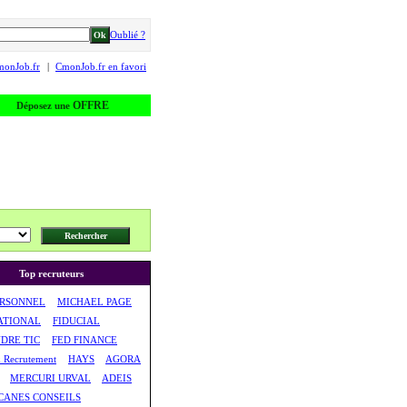
Oublié ?
monJob.fr
|
CmonJob.fr en favori
OFFRE
Déposez une
Top recruteurs
ERSONNEL
MICHAEL PAGE
ATIONAL
FIDUCIAL
DRE TIC
FED FINANCE
& Recrutement
HAYS
AGORA
MERCURI URVAL
ADEIS
CANES CONSEILS