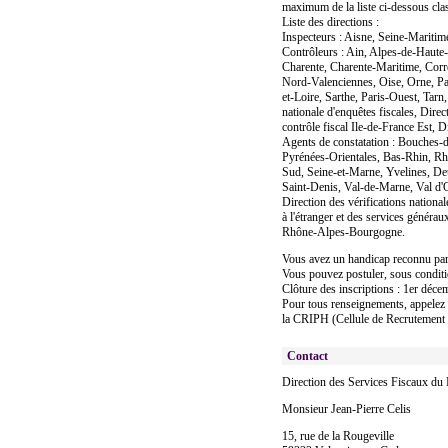
maximum de la liste ci-dessous clas
Liste des directions :
Inspecteurs : Aisne, Seine-Maritim
Contrôleurs : Ain, Alpes-de-Haute
Charente, Charente-Maritime, Corrè
Nord-Valenciennes, Oise, Orne, P
et-Loire, Sarthe, Paris-Ouest, Tar
nationale d'enquêtes fiscales, Direc
contrôle fiscal Ile-de-France Est, D
Agents de constatation : Bouches-d
Pyrénées-Orientales, Bas-Rhin, Rhô
Sud, Seine-et-Marne, Yvelines, De
Saint-Denis, Val-de-Marne, Val d'
Direction des vérifications national
à l'étranger et des services générau
Rhône-Alpes-Bourgogne.
Vous avez un handicap reconnu 
Vous pouvez postuler, sous conditio
Clôture des inscriptions : 1er déc
Pour tous renseignements, appelez l
la CRIPH (Cellule de Recrutement e
Contact
Direction des Services Fiscaux du
Monsieur Jean-Pierre Celis
15, rue de la Rougeville