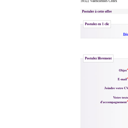
59322 Valenciennes Cedex
Postuler à cette offre
Postulez en 1 clic
Dép
Postulez librement
Objet
E-mail
Joindre votre C
Votre text
d'accompagnement