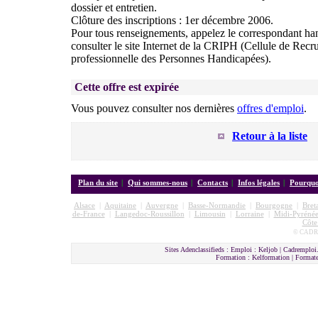
dossier et entretien.
Clôture des inscriptions : 1er décembre 2006.
Pour tous renseignements, appelez le correspondant ha
consulter le site Internet de la CRIPH (Cellule de Recru
professionnelle des Personnes Handicapées).
Cette offre est expirée
Vous pouvez consulter nos dernières
offres d'emploi
.
Retour à la liste
Plan du site
|
Qui sommes-nous
|
Contacts
|
Infos légales
|
Pourquoi
Alsace
|
Aquitaine
|
Auvergne
|
Basse-Normandie
|
Bourgogne
|
Bret
de-France
|
Langedoc-Roussillon
|
Limousin
|
Lorraine
|
Midi-Pyrénée
Côte
© CADRE
Sites Adenclassifieds : Emploi : Keljob | Cadremploi.
Formation : Kelformation | Format