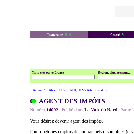
JOB
CV
Trouvez un
Cmon
Mots-clés ou référence
Région, département...
Accueil
>
CARRIERES PUBLIQUES
>
Administration
AGENT DES IMPÔTS
Numéro
14092
|
Publié dans
La Voix du Nord
|
Parue l
Vous désirez devenir agent des impôts.
Pour quelques emplois de contractuels disponibles (insp