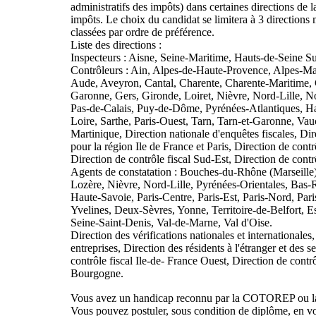
administratifs des impôts) dans certaines directions de 
impôts. Le choix du candidat se limitera à 3 directions
classées par ordre de préférence.
Liste des directions :
Inspecteurs : Aisne, Seine-Maritime, Hauts-de-Seine S
Contrôleurs : Ain, Alpes-de-Haute-Provence, Alpes-Ma
Aude, Aveyron, Cantal, Charente, Charente-Maritime, C
Garonne, Gers, Gironde, Loiret, Nièvre, Nord-Lille, N
Pas-de-Calais, Puy-de-Dôme, Pyrénées-Atlantiques, H
Loire, Sarthe, Paris-Ouest, Tarn, Tarn-et-Garonne, Va
Martinique, Direction nationale d'enquêtes fiscales, Dir
pour la région Ile de France et Paris, Direction de contr
Direction de contrôle fiscal Sud-Est, Direction de contr
Agents de constatation : Bouches-du-Rhône (Marseille),
Lozère, Nièvre, Nord-Lille, Pyrénées-Orientales, Bas
Haute-Savoie, Paris-Centre, Paris-Est, Paris-Nord, Par
Yvelines, Deux-Sèvres, Yonne, Territoire-de-Belfort, 
Seine-Saint-Denis, Val-de-Marne, Val d'Oise.
Direction des vérifications nationales et internationales
entreprises, Direction des résidents à l'étranger et des 
contrôle fiscal Ile-de- France Ouest, Direction de cont
Bourgogne.
Vous avez un handicap reconnu par la COTOREP ou
Vous pouvez postuler, sous condition de diplôme, en vou