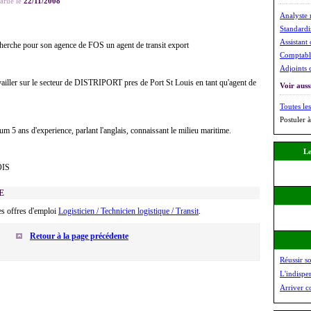
arue le
22/11/2008
Analyste 
Standardis
Assistant 
echerche pour son agence de FOS un agent de transit export
Comptabl
Adjoints 
vailler sur le secteur de DISTRIPORT pres de Port St Louis en tant qu'agent de
Voir aussi
Toutes les
Postuler à
m 5 ans d'experience, parlant l'anglais, connaissant le milieu maritime.
Le
OIS
E
es offres d'emploi
Logisticien / Technicien logistique / Transit
.
Retour à la page précédente
Réussir s
L'indispe
Arriver c