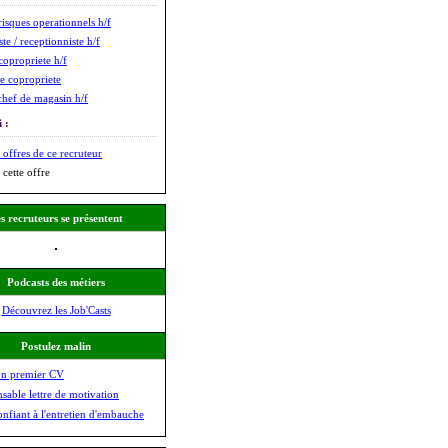
risques operationnels h/f
te / receptionniste h/f
copropriete h/f
e copropriete
chef de magasin h/f
 :
 offres de ce recruteur
 cette offre
s recruteurs se présentent
Podcasts des métiers
Découvrez les Job'Casts
Postulez malin
on premier CV
nsable lettre de motivation
onfiant à l'entretien d'embauche