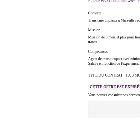
Numéro
96675
|
Référence
2484
|
P
Contexte
Transitaire implante a Marseille r
Mission
Mission de 3 mois et plus pour tra
transit.
Competences
Agent de transit export avec minimu
Salaire en fonction de l'experience.
TYPE DU CONTRAT : 1 A 3 M
CETTE OFFRE EST EXPIRÉ
Vous pouvez consulter nos dernièr