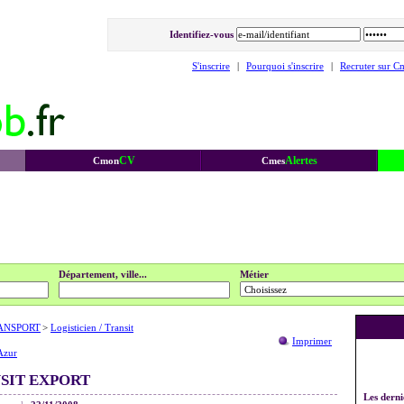
Identifiez-vous
S'inscrire
|
Pourquoi s'inscrire
|
Recruter sur C
CV
Alertes
Cmon
Cmes
Département, ville...
Métier
ANSPORT
>
Logisticien / Transit
Imprimer
Azur
SIT EXPORT
Les derni