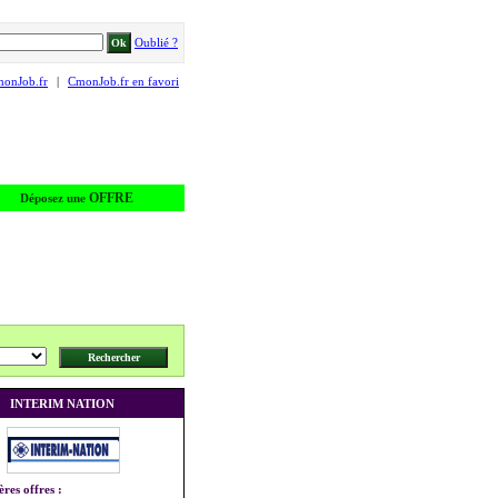
Oublié ?
monJob.fr
|
CmonJob.fr en favori
OFFRE
Déposez une
INTERIM NATION
ères offres :