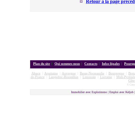
Retour à la page précéd
Plan du site
|
Qui sommes-nous
|
Contacts
|
Infos légales
|
Pourquo
Alsace
|
Aquitaine
|
Auvergne
|
Basse-Normandie
|
Bourgogne
|
Bret
de-France
|
Langedoc-Roussillon
|
Limousin
|
Lorraine
|
Midi-Pyrénée
Côte
© Cmon
Immobilier avec Explorimmo | Emploi avec Keljob 