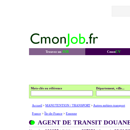
JOB
CV
Trouvez un
Cmon
Mots-clés ou référence
Département, ville...
Accueil
>
MANUTENTION / TRANSPORT
>
Autres métiers transport
France
>
Île-de-France
>
Essonne
AGENT DE TRANSIT DOUANE 