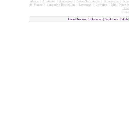
Alsace
|
Aquitaine
|
Auvergne
|
Basse-Normandie
|
Bourgogne
|
Bret
de-France
|
Langedoc-Roussillon
|
Limousin
|
Lorraine
|
Midi-Pyrénée
Côte
© Cmon
Immobilier avec Explorimmo | Emploi avec Keljob 