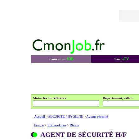
JOB
CV
Trouvez un
Cmon
Mots-clés ou référence
Département, ville...
Accueil
>
SECURITE / HYGIENE
>
Agents sécurité
France
>
Rhône-Alpes
>
Rhône
AGENT DE SÉCURITÉ H/F