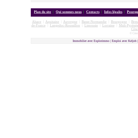
Plan du site
|
Qui sommes-nous
|
Contacts
|
Infos légales
|
Pourquo
Alsace
|
Aquitaine
|
Auvergne
|
Basse-Normandie
|
Bourgogne
|
Bret
de-France
|
Langedoc-Roussillon
|
Limousin
|
Lorraine
|
Midi-Pyrénée
Côte
© Cmon
Immobilier avec Explorimmo | Emploi avec Keljob 