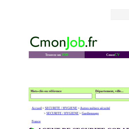
JOB
CV
Trouvez un
Cmon
Mots-clés ou référence
Département, ville...
Accueil
>
SECURITE / HYGIENE
>
Autres métiers sécurité
>
SECURITE / HYGIENE
>
Gardiennage
France