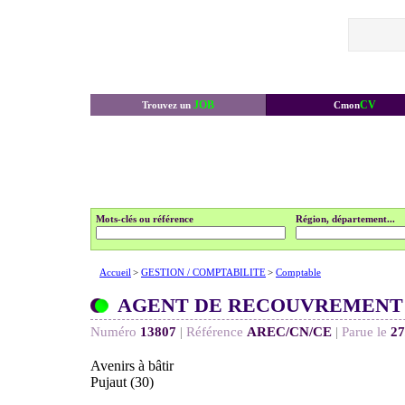
JOB
CV
Trouvez un
Cmon
Mots-clés ou référence
Région, département...
Accueil
>
GESTION / COMPTABILITE
>
Comptable
AGENT DE RECOUVREMENT 
Numéro
13807
|
Référence
AREC/CN/CE
|
Parue le
27
Avenirs à bâtir
Pujaut (30)