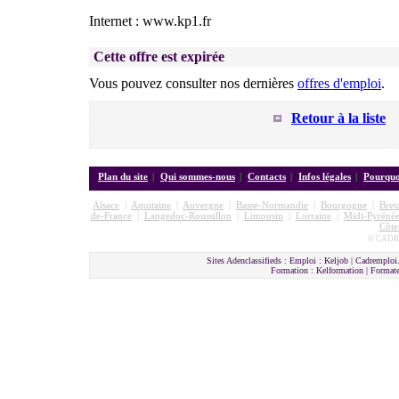
Internet : www.kp1.fr
Cette offre est expirée
Vous pouvez consulter nos dernières
offres d'emploi
.
Retour à la liste
Plan du site
|
Qui sommes-nous
|
Contacts
|
Infos légales
|
Pourquoi
Alsace
|
Aquitaine
|
Auvergne
|
Basse-Normandie
|
Bourgogne
|
Bret
de-France
|
Langedoc-Roussillon
|
Limousin
|
Lorraine
|
Midi-Pyrénée
Côte
© CADRE
Sites Adenclassifieds : Emploi : Keljob | Cadremploi.
Formation : Kelformation | Format