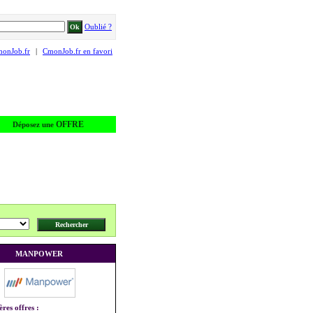
Oublié ?
monJob.fr
|
CmonJob.fr en favori
OFFRE
Déposez une
MANPOWER
ères offres :