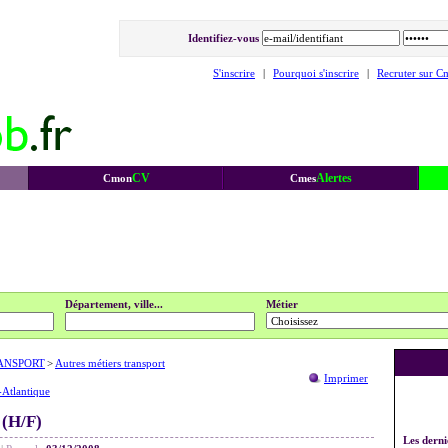
Identifiez-vous
S'inscrire
|
Pourquoi s'inscrire
|
Recruter sur C
CV
Alertes
Cmon
Cmes
Département, ville...
Métier
ANSPORT
>
Autres métiers transport
Imprimer
-Atlantique
(H/F)
Les derni