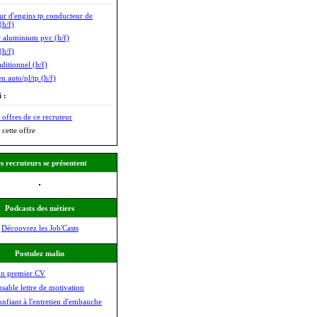
r d'engins tp conducteur de
(h/f)
 aluminium pvc (h/f)
(h/f)
ditionnel (h/f)
n auto/pl/tp (h/f)
 :
 offres de ce recruteur
 cette offre
s recruteurs se présentent
Podcasts des métiers
Découvrez les Job'Casts
Postulez malin
on premier CV
nsable lettre de motivation
onfiant à l'entretien d'embauche