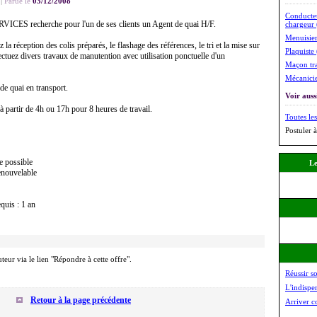
|
Parue le
03/12/2008
Conducteu
ES recherche pour l'un de ses clients un Agent de quai H/F.
chargeur 
Menuisier
a réception des colis préparés, le flashage des références, le tri et la mise sur
Plaquiste 
ectuez divers travaux de manutention avec utilisation ponctuelle d'un
Maçon tra
Mécanicie
de quai en transport.
Voir aussi
à partir de 4h ou 17h pour 8 heures de travail.
Toutes les
Postuler à
e possible
Le
enouvelable
quis : 1 an
uteur via le lien "Répondre à cette offre".
Réussir s
L'indispe
Retour à la page précédente
Arriver c