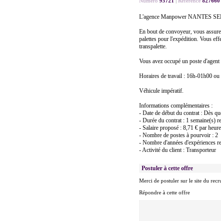
Numéro
95721
|
Référence
827660
L'agence Manpower NANTES SERVIC
En bout de convoyeur, vous assurez l
palettes pour l'expédition. Vous eff
transpalette.
Vous avez occupé un poste d'agent 
Horaires de travail : 16h-01h00 ou 
Véhicule impératif.
Informations complémentaires :
- Date de début du contrat : Dès qu
- Durée du contrat : 1 semaine(s) r
- Salaire proposé : 8,71 € par heure
- Nombre de postes à pourvoir : 2
- Nombre d'années d'expériences re
- Activité du client : Transporteur
Postuler à cette offre
Merci de postuler sur le site du recr
Répondre à cette offre