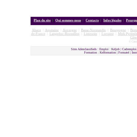
Plan du site
|
Qui sommes-nous
|
Contacts
|
Infos légales
|
Pourquo
Alsace
|
Aquitaine
|
Auvergne
|
Basse-Normandie
|
Bourgogne
|
Bret
de-France
|
Langedoc-Roussillon
|
Limousin
|
Lorraine
|
Midi-Pyrénée
Côte
© Cmon
Sites Adenclassifieds : Emploi : Keljob | Cadremploi.
Formation : Kelformation | Formatel | I