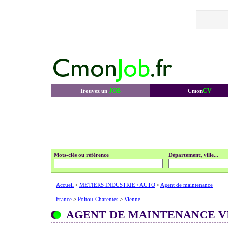
JOB
CV
Trouvez un
Cmon
Mots-clés ou référence
Département, ville...
Accueil
>
METIERS INDUSTRIE / AUTO
>
Agent de maintenance
France
>
Poitou-Charentes
>
Vienne
AGENT DE MAINTENANCE V