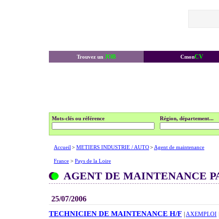
JOB
CV
Trouvez un
Cmon
Mots-clés ou référence
Région, département...
Accueil
>
METIERS INDUSTRIE / AUTO
>
Agent de maintenance
France
>
Pays de la Loire
AGENT DE MAINTENANCE PA
25/07/2006
TECHNICIEN DE MAINTENANCE H/F
|
AXEMPLOI