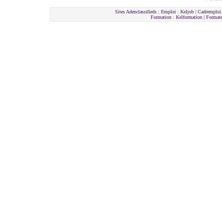
Sites Adenclassifieds : Emploi : Keljob | Cadremploi.
Formation : Kelformation | Format