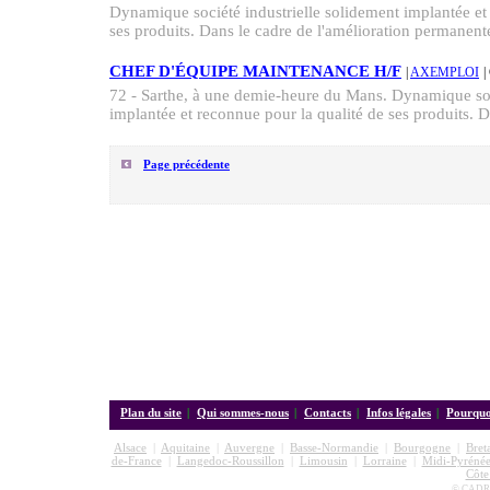
Dynamique société industrielle solidement implantée et
ses produits. Dans le cadre de l'amélioration permanente
CHEF D'ÉQUIPE MAINTENANCE H/F
|
AXEMPLOI
|
72 - Sarthe, à une demie-heure du Mans. Dynamique soc
implantée et reconnue pour la qualité de ses produits. D
Page précédente
Plan du site
|
Qui sommes-nous
|
Contacts
|
Infos légales
|
Pourquoi
Alsace
|
Aquitaine
|
Auvergne
|
Basse-Normandie
|
Bourgogne
|
Bret
de-France
|
Langedoc-Roussillon
|
Limousin
|
Lorraine
|
Midi-Pyrénée
Côte
© CADRE