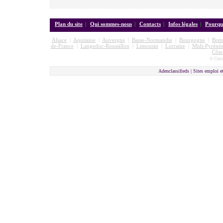
Plan du site
|
Qui sommes-nous
|
Contacts
|
Infos légales
|
Pourquo
Alsace
|
Aquitaine
|
Auvergne
|
Basse-Normandie
|
Bourgogne
|
Bret
de-France
|
Langedoc-Roussillon
|
Limousin
|
Lorraine
|
Midi-Pyrénée
Côte
© Cmon
Adenclassifieds |
Sites emploi e