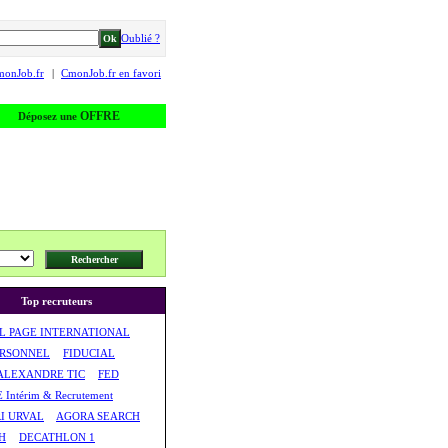
Oublié ?
monJob.fr
|
CmonJob.fr en favori
OFFRE
Déposez une
Top recruteurs
L PAGE INTERNATIONAL
ERSONNEL
FIDUCIAL
ALEXANDRE TIC
FED
Intérim & Recrutement
I URVAL
AGORA SEARCH
H
DECATHLON 1