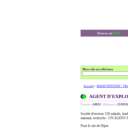
JOB
Trouvez un
Mots-clés ou référence
Accueil
>
MANUTENTION / TR
AGENT D'EXPLO
Numéro
14912
|
Référence
151931
Société d'environ 150 salariés, lea
national, recherche : UN AGEN
Pour le site de Dijon