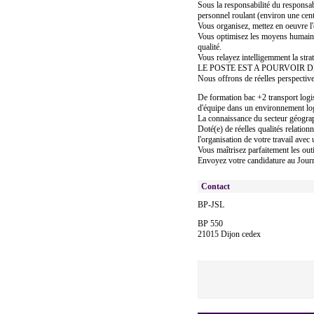
Sous la responsabilité du responsa
personnel roulant (environ une cent
Vous organisez, mettez en oeuvre l
Vous optimisez les moyens humains e
qualité.
Vous relayez intelligemment la straté
LE POSTE EST A POURVOIR D
Nous offrons de réelles perspectives
De formation bac +2 transport logi
d'équipe dans un environnement log
La connaissance du secteur géograp
Doté(e) de réelles qualités relatio
l'organisation de votre travail avec 
Vous maîtrisez parfaitement les out
Envoyez votre candidature au Journa
Contact
BP-JSL
BP 550
21015 Dijon cedex