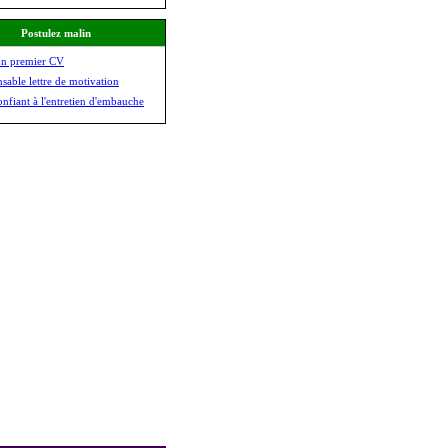
Postulez malin
on premier CV
nsable lettre de motivation
onfiant à l'entretien d'embauche