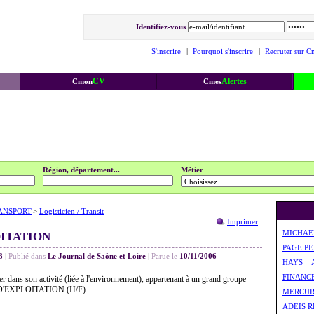
Identifiez-vous
S'inscrire
|
Pourquoi s'inscrire
|
Recruter sur C
CV
Alertes
Cmon
Cmes
Région, département...
Métier
ANSPORT
>
Logisticien / Transit
Imprimer
MICHAE
ITATION
PAGE P
8
|
Publié dans
Le Journal de Saône et Loire
|
Parue le
10/11/2006
HAYS
FINANCE 
der dans son activité (liée à l'environnement), appartenant à un grand groupe
T D'EXPLOITATION (H/F).
MERCUR
ADEIS R