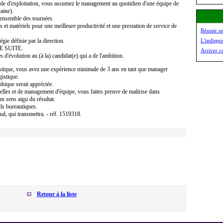
ble d'exploitation, vous assumez le management au quotidien d'une équipe de
aine).
'ensemble des tournées.
t matériels pour une meilleure productivité et une prestation de service de
Réussir s
gie définie par la direction.
L'indispe
E SUITE.
Arriver c
 d'évolution au (à la) candidat(e) qui a de l'ambition.
stique, vous avez une expérience minimale de 3 ans en tant que manager
istique.
hique serait appréciée.
nnelles et de management d'équipe, vous faites preuve de maîtrise dans
un sens aigu du résultat.
ils bureautiques.
l, qui transmettra. - réf. 1519318.
Retour à la liste