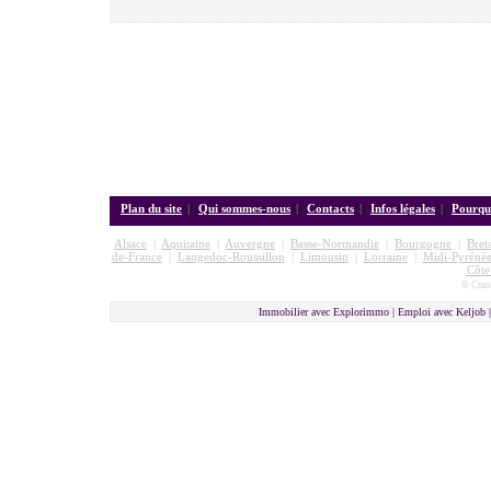
Plan du site
|
Qui sommes-nous
|
Contacts
|
Infos légales
|
Pourquo
Alsace
|
Aquitaine
|
Auvergne
|
Basse-Normandie
|
Bourgogne
|
Bret
de-France
|
Langedoc-Roussillon
|
Limousin
|
Lorraine
|
Midi-Pyrénée
Côte
© Cmon
Immobilier avec Explorimmo | Emploi avec Keljob 