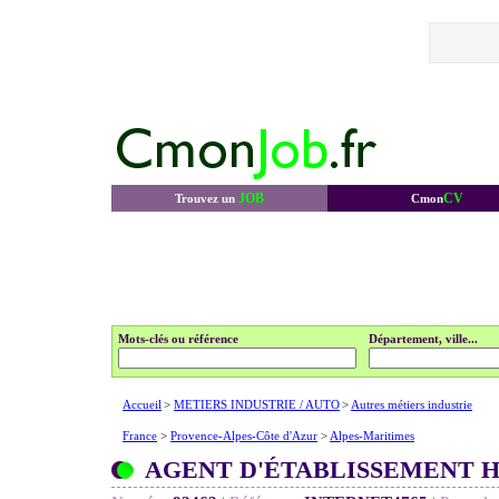
JOB
CV
Trouvez un
Cmon
Mots-clés ou référence
Département, ville...
Accueil
>
METIERS INDUSTRIE / AUTO
>
Autres métiers industrie
France
>
Provence-Alpes-Côte d'Azur
>
Alpes-Maritimes
AGENT D'ÉTABLISSEMENT H