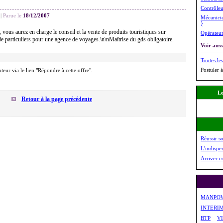
Contrôleu
|
Parue le
18/12/2007
Mécanicie
}
 vous aurez en charge le conseil et la vente de produits touristiques sur
Opérateur
de particuliers pour une agence de voyages.\n\nMaîtrise du gds obligatoire.
Voir aussi
Toutes les
Postuler à
uteur via le lien "Répondre à cette offre".
Le
Retour à la page précédente
Réussir s
L'indispe
Arriver c
MANPO
INTERI
BTP
V