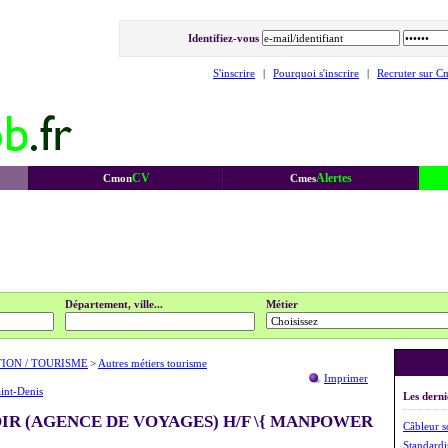
Identifiez-vous
S'inscrire
|
Pourquoi s'inscrire
|
Recruter sur C
CV
Alertes
Cmon
Cmes
Département, ville...
Métier
TION / TOURISME
>
Autres métiers tourisme
Imprimer
int-Denis
Les derni
R (AGENCE DE VOYAGES) H/F \{ MANPOWER
Câbleur s
Standardi