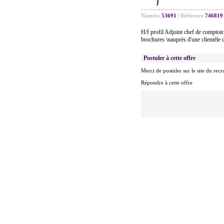
}
Numéro
53691
|
Référence
746819
H/f profil Adjoint chef de comptoir,
brochures \nauprès d'une clientèle 
Postuler à cette offre
Merci de postuler sur le site du recr
Répondre à cette offre