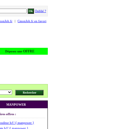
Oublié ?
monJob.fr
|
CmonJob.fr en favori
OFFRE
Déposez une
MANPOWER
ères offres :
oudeur h/f \{ manpower }
ste h/f \{ manpower }