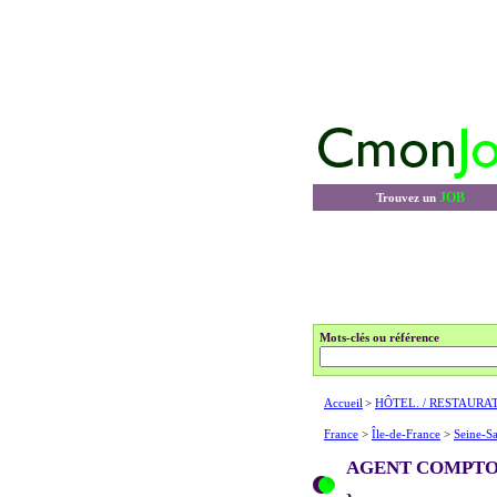
JOB
Trouvez un
Mots-clés ou référence
Accueil
>
HÔTEL. / RESTAURA
France
>
Île-de-France
>
Seine-Sa
AGENT COMPTOI