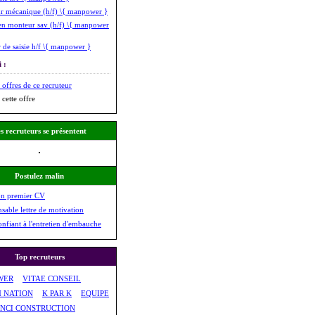
r mécanique (h/f) \{ manpower }
n monteur sav (h/f) \{ manpower
 de saisie h/f \{ manpower }
 :
 offres de ce recruteur
 cette offre
s recruteurs se présentent
Postulez malin
on premier CV
nsable lettre de motivation
onfiant à l'entretien d'embauche
Top recruteurs
WER
VITAE CONSEIL
M NATION
K PAR K
EQUIPE
INCI CONSTRUCTION