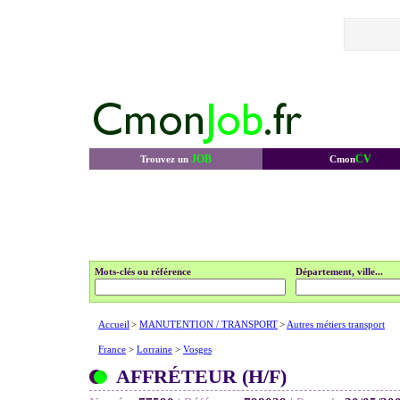
JOB
CV
Trouvez un
Cmon
Mots-clés ou référence
Département, ville...
Accueil
>
MANUTENTION / TRANSPORT
>
Autres métiers transport
France
>
Lorraine
>
Vosges
AFFRÉTEUR (H/F)