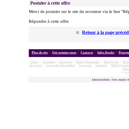
Postuler à cette offre
Merci de postuler sur le site du recruteur via le lien "Ré
Répondre à cette offre
Retour à la page précéd
Plan du site
|
Qui sommes-nous
|
Contacts
|
Infos légales
|
Pourquo
Alsace
|
Aquitaine
|
Auvergne
|
Basse-Normandie
|
Bourgogne
|
Bret
de-France
|
Langedoc-Roussillon
|
Limousin
|
Lorraine
|
Midi-Pyrénée
Côte
© Cmon
Adenclassifieds |
Sites emploi e