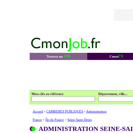
JOB
CV
Trouvez un
Cmon
Mots-clés ou référence
Département, ville...
Accueil
>
CARRIERES PUBLIQUES
>
Administration
France
>
Île-de-France
>
Seine-Saint-Denis
ADMINISTRATION SEINE-SAI