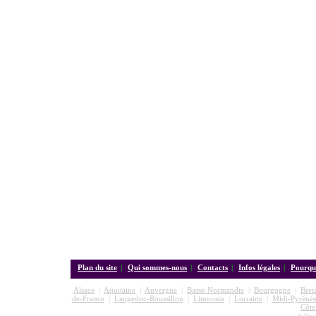
Plan du site
|
Qui sommes-nous
|
Contacts
|
Infos légales
|
Pourquo
Alsace
|
Aquitaine
|
Auvergne
|
Basse-Normandie
|
Bourgogne
|
Bret
de-France
|
Langedoc-Roussillon
|
Limousin
|
Lorraine
|
Midi-Pyrénée
Côte