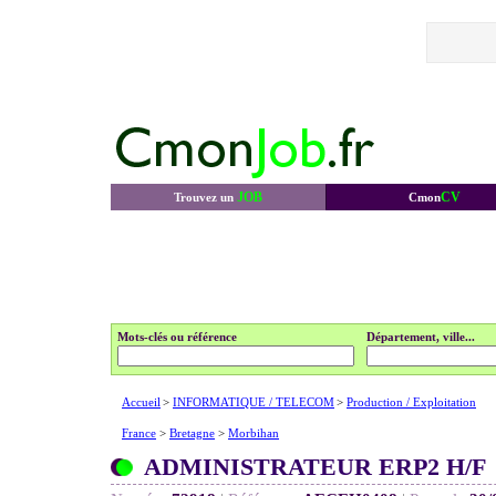
JOB
CV
Trouvez un
Cmon
Mots-clés ou référence
Département, ville...
Accueil
>
INFORMATIQUE / TELECOM
>
Production / Exploitation
France
>
Bretagne
>
Morbihan
ADMINISTRATEUR ERP2 H/F