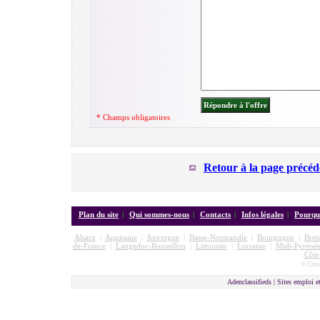
* Champs obligatoires
Retour à la page précéd
Plan du site
|
Qui sommes-nous
|
Contacts
|
Infos légales
|
Pourquo
Alsace
|
Aquitaine
|
Auvergne
|
Basse-Normandie
|
Bourgogne
|
Bret
de-France
|
Langedoc-Roussillon
|
Limousin
|
Lorraine
|
Midi-Pyrénée
Côte
© Cmon
Adenclassifieds |
Sites emploi e