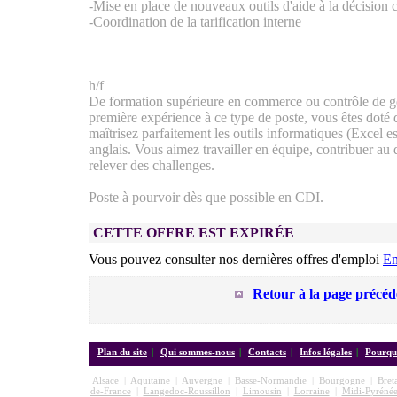
-Mise en place de nouveaux outils d'aide à la décision
-Coordination de la tarification interne
h/f
De formation supérieure en commerce ou contrôle de ge
première expérience à ce type de poste, vous êtes doté 
maîtrisez parfaitement les outils informatiques (Excel e
anglais. Vous aimez travailler en équipe, contribuer au
relever des challenges.
Poste à pourvoir dès que possible en CDI.
CETTE OFFRE EST EXPIRÉE
Vous pouvez consulter nos dernières offres d'emploi
Em
Retour à la page précéd
Plan du site
|
Qui sommes-nous
|
Contacts
|
Infos légales
|
Pourquo
Alsace
|
Aquitaine
|
Auvergne
|
Basse-Normandie
|
Bourgogne
|
Bret
de-France
|
Langedoc-Roussillon
|
Limousin
|
Lorraine
|
Midi-Pyrénée