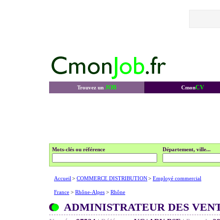
JOB
CV
Trouvez un
Cmon
Mots-clés ou référence
Département, ville...
Accueil
>
COMMERCE DISTRIBUTION
>
Employé commercial
France
>
Rhône-Alpes
>
Rhône
ADMINISTRATEUR DES VENTE