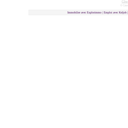
Côte
© Cmon
Immobilier avec Explorimmo | Emploi avec Keljob 