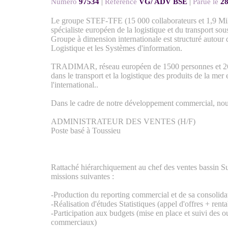
Numéro
97534
|
Référence
VG/ ADV BSE
|
Parue le
28
Le groupe STEF-TFE (15 000 collaborateurs et 1,9 Mill
spécialiste européen de la logistique et du transport so
Groupe à dimension internationale est structuré autour d
Logistique et les Systèmes d'information.
TRADIMAR, réseau européen de 1500 personnes et 26 p
dans le transport et la logistique des produits de la mer 
l'international..
Dans le cadre de notre développement commercial, nou
ADMINISTRATEUR DES VENTES (H/F)
Poste basé à Toussieu
Rattaché hiérarchiquement au chef des ventes bassin Su
missions suivantes :
-Production du reporting commercial et de sa consolida
-Réalisation d'études Statistiques (appel d'offres + rentabi
-Participation aux budgets (mise en place et suivi des ou
commerciaux)