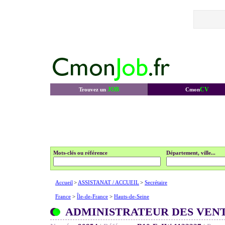
JOB
CV
Trouvez un
Cmon
Mots-clés ou référence
Département, ville...
Accueil
>
ASSISTANAT / ACCUEIL
>
Secrétaire
France
>
Île-de-France
>
Hauts-de-Seine
ADMINISTRATEUR DES VENTE