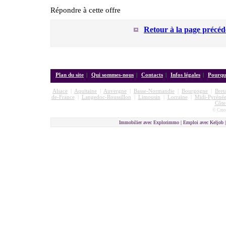
Répondre à cette offre
Retour à la page précéd
Plan du site
|
Qui sommes-nous
|
Contacts
|
Infos légales
|
Pourquo
Alsace
|
Aquitaine
|
Auvergne
|
Basse-Normandie
|
Bourgogne
|
Bret
de-France
|
Langedoc-Roussillon
|
Limousin
|
Lorraine
|
Midi-Pyrénée
Côte
© Cmon
Immobilier avec Explorimmo | Emploi avec Keljob 