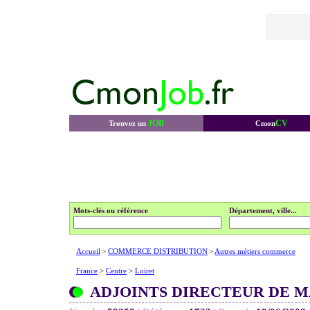
JOB
CV
Trouvez un
Cmon
Mots-clés ou référence
Département, ville...
Accueil
>
COMMERCE DISTRIBUTION
>
Autres métiers commerce
France
>
Centre
>
Loiret
ADJOINTS DIRECTEUR DE M