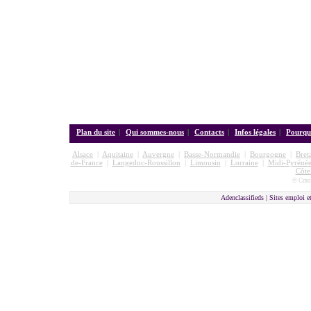
Plan du site
|
Qui sommes-nous
|
Contacts
|
Infos légales
|
Pourquo
Alsace
|
Aquitaine
|
Auvergne
|
Basse-Normandie
|
Bourgogne
|
Bret
de-France
|
Langedoc-Roussillon
|
Limousin
|
Lorraine
|
Midi-Pyrénée
Côte
© Cmon
Adenclassifieds |
Sites emploi e