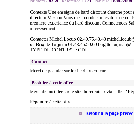
Numéro
58359
|
Référence
1723
|
Parue le
18/06/2008
Contexte Une enseigne de hard discount cherche pour s
directeur.Mission Vous êtes mobile sur les departement
premiere experience du hard discount.Competences Sal
interessement.
Contacter Michel Loeub 02.40.75.48.48 michel.loeub@
ou Brigitte Turjman 01.43.45.50.60 brigitte.turjman@in
TYPE DU CONTRAT : CDI
Contact
Merci de postuler sur le site du recruteur
Postuler à cette offre
Merci de postuler sur le site du recruteur via le lien "Ré
Répondre à cette offre
Retour à la page précéd