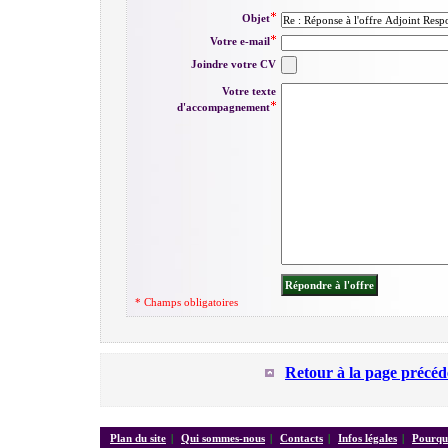
Objet
Votre e-mail
Joindre votre CV
Votre texte
d'accompagnement
* Champs obligatoires
Retour à la page précéd
Plan du site
|
Qui sommes-nous
|
Contacts
|
Infos légales
|
Pourquo