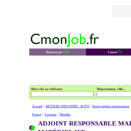
JOB
CV
Trouvez un
Cmon
Mots-clés ou référence
Département, ville...
Accueil
>
METIERS INDUSTRIE / AUTO
>
Autres métiers maintenance
France
>
Lorraine
>
Moselle
ADJOINT RESPONSABLE MA