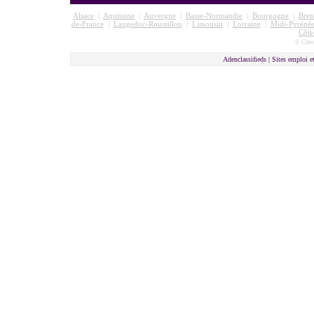
Alsace
|
Aquitaine
|
Auvergne
|
Basse-Normandie
|
Bourgogne
|
Bret
de-France
|
Langedoc-Roussillon
|
Limousin
|
Lorraine
|
Midi-Pyrénée
Côte
© Cmon
Adenclassifieds |
Sites emploi e