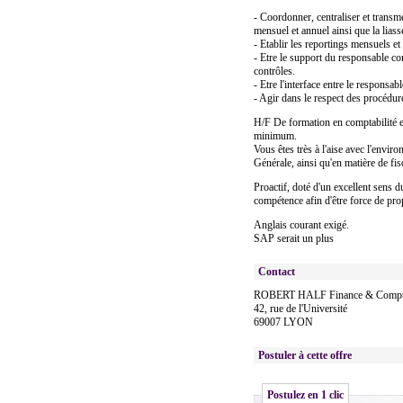
- Coordonner, centraliser et transme
mensuel et annuel ainsi que la liass
- Etablir les reportings mensuels et
- Etre le support du responsable co
contrôles.
- Etre l'interface entre le responsa
- Agir dans le respect des procédur
H/F De formation en comptabilité e
minimum.
Vous êtes très à l'aise avec l'envi
Générale, ainsi qu'en matière de fisc
Proactif, doté d'un excellent sens
compétence afin d'être force de pro
Anglais courant exigé.
SAP serait un plus
Contact
ROBERT HALF Finance & Comptab
42, rue de l'Université
69007 LYON
Postuler à cette offre
Postulez en 1 clic