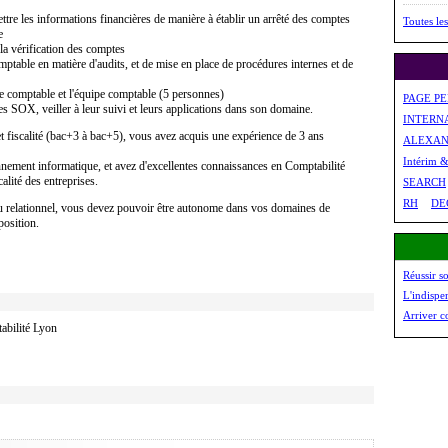
ttre les informations financières de manière à établir un arrêté des comptes
Toutes les
e
 la vérification des comptes
mptable en matière d'audits, et de mise en place de procédures internes et de
ble comptable et l'équipe comptable (5 personnes)
PAGE P
es SOX, veiller à leur suivi et leurs applications dans son domaine.
INTERN
t fiscalité (bac+3 à bac+5), vous avez acquis une expérience de 3 ans
ALEXAN
Intérim 
ronnement informatique, et avez d'excellentes connaissances en Comptabilité
alité des entreprises.
SEARCH
RH
DE
 du relationnel, vous devez pouvoir être autonome dans vos domaines de
position.
Réussir s
L'indispe
Arriver c
ilité Lyon