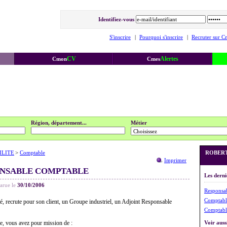
Identifiez-vous
S'inscrire
|
Pourquoi s'inscrire
|
Recruter sur C
CV
Alertes
Cmon
Cmes
Région, département...
Métier
ILITE
>
Comptable
ROBERT 
Imprimer
ONSABLE COMPTABLE
Les derni
arue le
30/10/2006
Responsabl
Comptable
, recrute pour son client, un Groupe industriel, un Adjoint Responsable
Comptable
, vous avez pour mission de :
Voir aussi