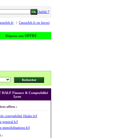
Oublié ?
monJob.fr
|
CmonJob.fr en favori
OFFRE
Déposez une
HALF Finance & Comptabilité
Lyon
ères offres :
e comptabilité filiales h/f
 general h/f
 immobilisations h/f
 :