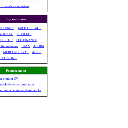
 offres de ce recruteur
Top recruteurs
ERSONNEL
MICHAEL PAGE
ATIONAL
FIDUCIAL
DRE TIC
FED FINANCE
& Recrutement
HAYS
AGORA
MERCURI URVAL
ADEIS
CATHLON 1
Postulez malin
on premier CV
nsable lettre de motivation
onfiant à l'entretien d'embauche