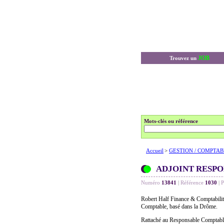
JOB
Trouvez un
Mots-clés ou référence
Accueil
>
GESTION / COMPTAB
ADJOINT RESP
Numéro
13841
|
Référence
1030
|
P
Robert Half Finance & Comptabilité
Comptable, basé dans la Drôme.
Rattaché au Responsable Comptable