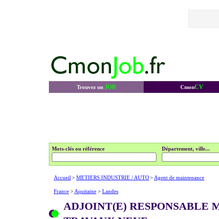
JOB
CV
Trouvez un
Cmon
Mots-clés ou référence
Département, ville...
Accueil
>
METIERS INDUSTRIE / AUTO
>
Agent de maintenance
France
>
Aquitaine
>
Landes
ADJOINT(E) RESPONSABLE 