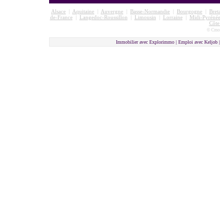
Alsace
|
Aquitaine
|
Auvergne
|
Basse-Normandie
|
Bourgogne
|
Bret
de-France
|
Langedoc-Roussillon
|
Limousin
|
Lorraine
|
Midi-Pyrénée
Côte
© Cmon
Immobilier avec Explorimmo | Emploi avec Keljob 