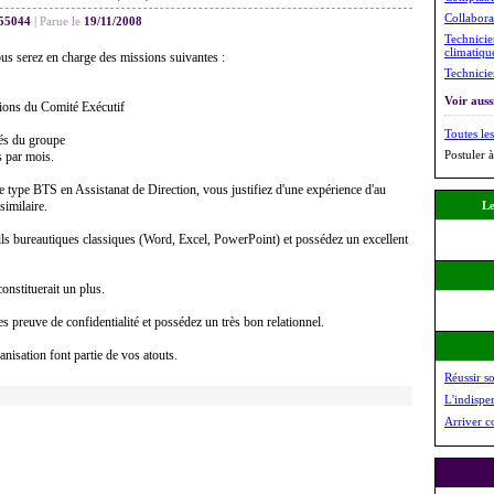
Collabora
55044
|
Parue le
19/11/2008
Technicie
climatiqu
us serez en charge des missions suivantes :
Technicie
Voir aussi
unions du Comité Exécutif
Toutes les
ités du groupe
Postuler à
s par mois.
de type BTS en Assistanat de Direction, vous justifiez d'une expérience d'au
similaire.
Le
tils bureautiques classiques (Word, Excel, PowerPoint) et possédez un excellent
onstituerait un plus.
es preuve de confidentialité et possédez un très bon relationnel.
nisation font partie de vos atouts.
Réussir s
L'indispe
Arriver c