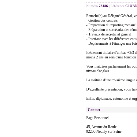
Numéro
78486
|
Référence
CJOB5
Rattaché(e) au Délégué Général, vo
- Gestion des contrats
- Préparation du reporting mensuel
- Préparation et secrétariat des ré
- Travaux de secrétariat général
- Interface avec les différentes ent
- Déplacements à l'étranger une foi
Idéalement titulaire d'un bac +2/3 
moins 2 ans au sein d'une fonction 
Vous maîtrisez parfaitement les ou
niveau d'anglais.
La maîtrise d'une troisième langue c
D'excellente présentation, vous fait
Enfin, diplomatie, autonomie et orga
Contact
Page Personnel
45, Avenue du Roule
92200 Neuilly sur Seine