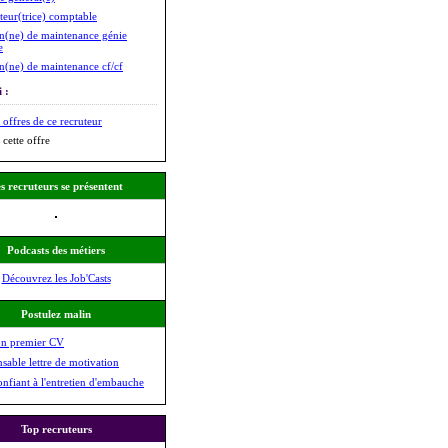
teur(trice) comptable
n(ne) de maintenance génie
e
n(ne) de maintenance cf/cf
 :
 offres de ce recruteur
 cette offre
s recruteurs se présentent
Podcasts des métiers
Découvrez les Job'Casts
Postulez malin
on premier CV
nsable lettre de motivation
onfiant à l'entretien d'embauche
Top recruteurs