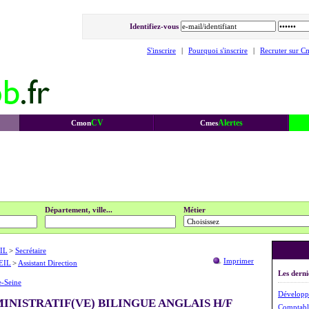
Identifiez-vous
S'inscrire
|
Pourquoi s'inscrire
|
Recruter sur C
CV
Alertes
Cmon
Cmes
Département, ville...
Métier
IL
>
Secrétaire
Imprimer
EIL
>
Assistant Direction
Les derni
e-Seine
Développ
INISTRATIF(VE) BILINGUE ANGLAIS H/F
Comptable