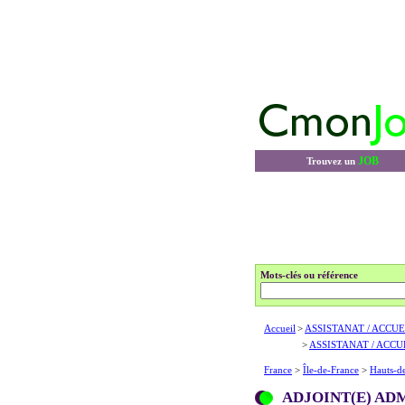
JOB
Trouvez un
Mots-clés ou référence
Accueil
>
ASSISTANAT / ACCUE
>
ASSISTANAT / ACCU
France
>
Île-de-France
>
Hauts-d
ADJOINT(E) ADM