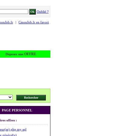
Oublié ?
monJob.fr
|
CmonJob.fr en favori
OFFRE
Déposez une
PAGE PERSONNEL
ères offres :
eur(se) php my sql
 général(e)