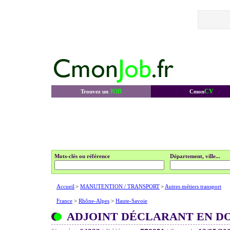
JOB
CV
Trouvez un
Cmon
Mots-clés ou référence
Département, ville...
Accueil
>
MANUTENTION / TRANSPORT
>
Autres métiers transport
France
>
Rhône-Alpes
>
Haute-Savoie
ADJOINT DÉCLARANT EN DO