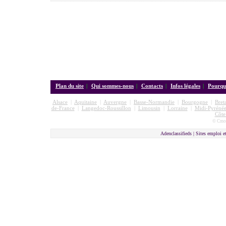
Plan du site
|
Qui sommes-nous
|
Contacts
|
Infos légales
|
Pourquo
Alsace
|
Aquitaine
|
Auvergne
|
Basse-Normandie
|
Bourgogne
|
Bret
de-France
|
Langedoc-Roussillon
|
Limousin
|
Lorraine
|
Midi-Pyrénée
Côte
© Cmon
Adenclassifieds |
Sites emploi e